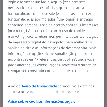
login e fornecer um login seguro (tecnicamente
necessário), coletar estatísticas que otimizam a
funcionalidade do nosso site (estatísticas), fornecer
funcionalidades aprimoradas (funcionais) e entregar
conteúdo personalizado de acordo com seus interesses
(marketing). Ao concordar com o uso de cookies de
AUTOR
marketing, você também nos permite ativar tecnologias
Dr. G. Seng Khoo
de impressão digital do navegador para melhorar a
Consultor APAC da Kamakura Corporation
análise do site e as informações de desempenho. Mais
informações e opções de personalização podem ser
encontradas em “Preferências de cookies”, onde você
pode alterar suas configurações. Você tem o direito de
revogar seu consentimento a qualquer momento.
AUTOR
Dr. D. Breyer
A nossa
Aviso de Privacidade
fornece mais detalhes
Diretor-executivo da Breyer, Kaymak e Klabe Eye Surgery
sobre a utilização da tecnologia de localização.
Clinic
Aviso sobre cookies
Informações legais