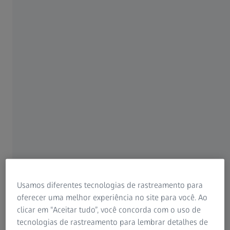
Para pacientes
Para profissionais de visão
Para investidores
ZEISS Group
AUTOR
Dr. Sachin Gupta
Fundador da Salus Healthcare Resources
Usamos diferentes tecnologias de rastreamento para
oferecer uma melhor experiência no site para você. Ao
AUTOR
Dr. R. Yeoh
clicar em “Aceitar tudo”, você concorda com o uso de
Cofundador e diretor da Eye & Retina Surgeons
tecnologias de rastreamento para lembrar detalhes de