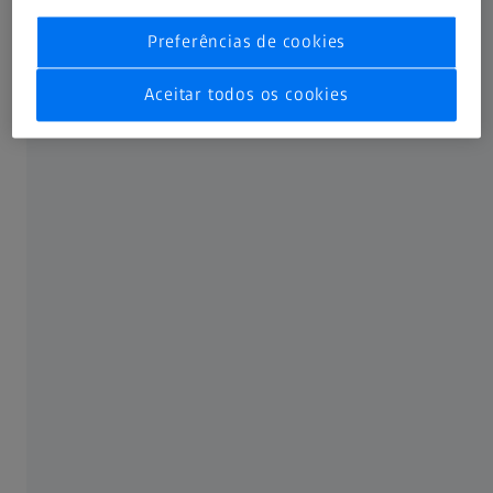
Preferências de cookies
RESUMO
Aceitar todos os cookies
Desafios nas atividades empresariais
durante e após a pandemia
Apresentadores de todo o mundo juntam-se a nós para
uma conversa sobre o impacto da pandemia na indústria
refrativa, nos nossos pacientes e nos nossos consultórios.
E o mais importante, eles respondem à questão que todos
nós estamos nos perguntando: como construir uma
clínica que sobreviva a esse clima?
Som original: EN | Legendas: Nenhuma