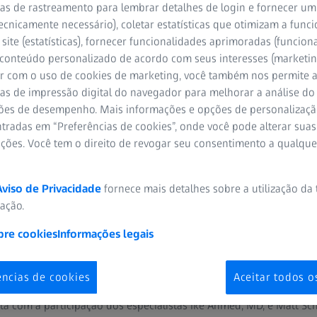
as de rastreamento para lembrar detalhes de login e fornecer um
ecnicamente necessário), coletar estatísticas que otimizam a func
site (estatísticas), fornecer funcionalidades aprimoradas (funciona
 conteúdo personalizado de acordo com seus interesses (marketin
á
r com o uso de cookies de marketing, você também nos permite a
as de impressão digital do navegador para melhorar a análise do 
ões de desempenho. Mais informações e opções de personalizaç
tradas em “Preferências de cookies”, onde você pode alterar suas
ações. Você tem o direito de revogar seu consentimento a qualqu
Aviso de Privacidade
fornece mais detalhes sobre a utilização da
zação.
bre cookies
Informações legais
zar a OCT e usá-la no tratame
ós-COVID-19
ências de cookies
Aceitar todos o
a com a participação dos especialistas Ike Ahmed, MD, e Matt Sc