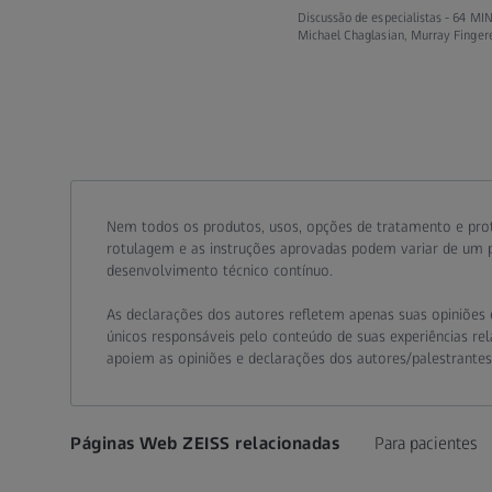
Discussão de especialistas -
64 MIN
Michael Chaglasian, Murray Finger
Call contact at
Call contact on mobile at
Send contact a mail to
Nem todos os produtos, usos, opções de tratamento e pro
rotulagem e as instruções aprovadas podem variar de um pa
desenvolvimento técnico contínuo.
As declarações dos autores refletem apenas suas opiniões e
únicos responsáveis pelo conteúdo de suas experiências rela
apoiem as opiniões e declarações dos autores/palestrante
Páginas Web ZEISS relacionadas
Para pacientes