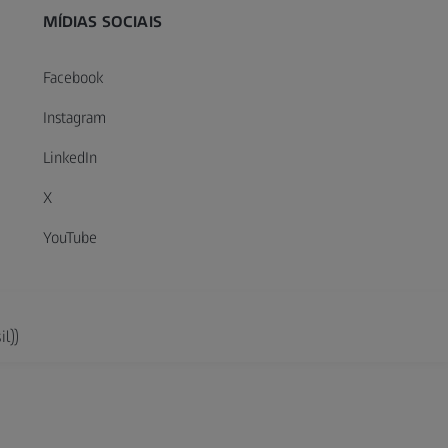
MÍDIAS SOCIAIS
Facebook
Instagram
LinkedIn
X
YouTube
il))
xtended Reality
ookies
pt-BR_31_174_0273I