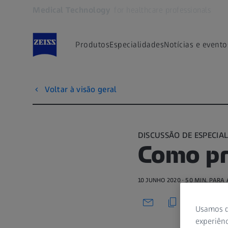
Medical Technology
for healthcare professionals
Abre em outra guia
Produtos
Especialidades
Notícias e evento
Voltar à visão geral
DISCUSSÃO DE ESPECIAL
Como pr
10 JUNHO 2020 · 50 MIN. PARA 
Usamos d
experiênc