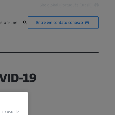
Site global (Português (Brasil))
Entre em contato conosco
as on-line
OVID-19
om o uso de