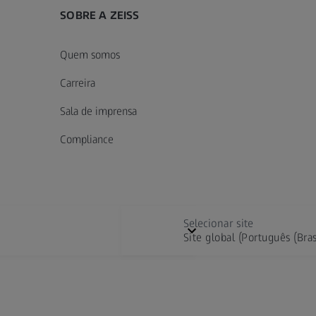
SOBRE A ZEISS
Quem somos
Carreira
Sala de imprensa
Compliance
Selecionar site
Site global (Português (Bras
Digital Solutions & Software Development
E
Selecionar a localização
ivacidade
Acessibilidade
Aviso de cookies
Preferências de c