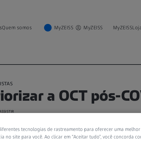
s
Quem somos
MyZEISS
MyZEISS
MyZEISS
Loj
ISTAS
iorizar a OCT pós-C
ASSISTIR
iferentes tecnologias de rastreamento para oferecer uma melhor
ia no site para você. Ao clicar em “Aceitar tudo”, você concorda c