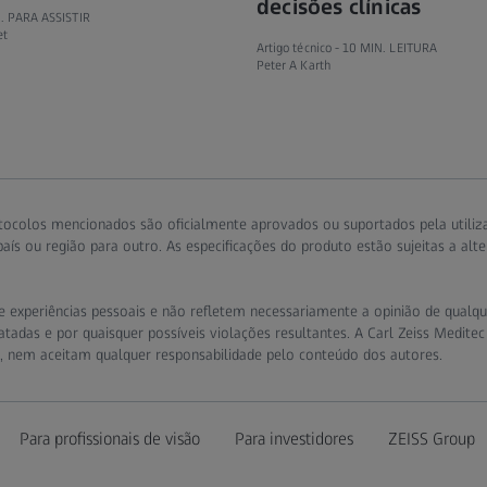
decisões clínicas
. PARA ASSISTIR
et
Artigo técnico -
10 MIN. LEITURA
Peter A Karth
tocolos mencionados são oficialmente aprovados ou suportados pela utiliz
ís ou região para outro. As especificações do produto estão sujeitas a alt
 experiências pessoais e não refletem necessariamente a opinião de qualquer
tadas e por quaisquer possíveis violações resultantes. A Carl Zeiss Meditec
s, nem aceitam qualquer responsabilidade pelo conteúdo dos autores.
Para profissionais de visão
Para investidores
ZEISS Group