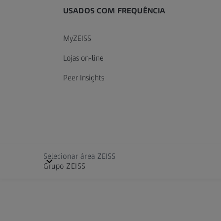
USADOS COM FREQUÊNCIA
MyZEISS
Lojas on-line
Peer Insights
Selecionar área ZEISS
Grupo ZEISS
Cinematography
Selecionar idioma
Contato
Edito
Aviso legal
Aviso de Pr