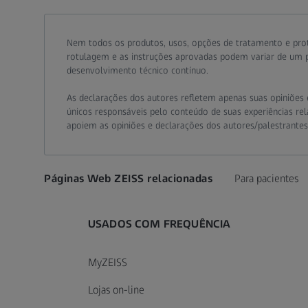
Call contact at
Call contact on mobile at
Send contact a mail to
Nem todos os produtos, usos, opções de tratamento e pro
rotulagem e as instruções aprovadas podem variar de um pa
desenvolvimento técnico contínuo.
As declarações dos autores refletem apenas suas opiniões e
únicos responsáveis pelo conteúdo de suas experiências rela
apoiem as opiniões e declarações dos autores/palestrante
Páginas Web ZEISS relacionadas
Para pacientes
USADOS COM FREQUÊNCIA
MyZEISS
Lojas on-line