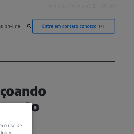
Site global (Português (Brasil))
Entre em contato conosco
as on-line
içoando
amento
om o uso de
 login