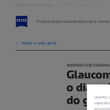
Medical Technology
for healthcare professionals
Abre em outra guia
Produtos
Especialidades
Notícias e evento
Voltar à visão geral
WEBINAR SOB DEMAND
Glaucom
o diagn
do glau
Usamos d
experiênc
tecnologi