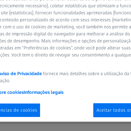
strutura-função com o FORUM Glaucoma Work
ecnicamente necessário), coletar estatísticas que otimizam a func
 a deteção da progressão do glaucoma
site (estatísticas), fornecer funcionalidades aprimoradas (funciona
 conteúdo personalizado de acordo com seus interesses (marketin
RA ASSISTIR
r com o uso de cookies de marketing, você também nos permite a
as de impressão digital do navegador para melhorar a análise do 
ões de desempenho. Mais informações e opções de personalizaç
tradas em “Preferências de cookies”, onde você pode alterar suas
ações. Você tem o direito de revogar seu consentimento a qualqu
Aviso de Privacidade
fornece mais detalhes sobre a utilização da
eu, MD, PhD, FEBO
zação.
 Espanha
bre cookies
Informações legais
ências de cookies
Aceitar todos o