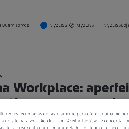
s
Quem somos
MyZEISS
MyZEISS
MyZEISS
Loj
A
a Workplace: aperfe
óstico e o acompanh
coma
iferentes tecnologias de rastreamento para oferecer uma melhor
ia no site para você. Ao clicar em “Aceitar tudo”, você concorda c
as de rastreamento para lembrar detalhes de login e fornecer um