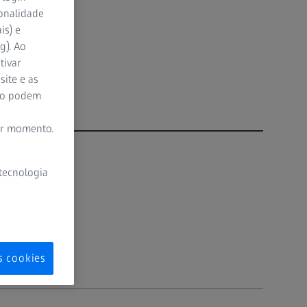
place;
ionalidade
is) e
g). Ao
tivar
site e as
ão podem
er momento.
 tecnologia
s cookies