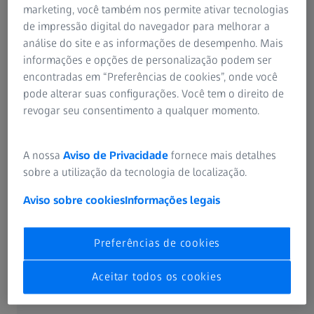
Conheça o produto
marketing, você também nos permite ativar tecnologias
de impressão digital do navegador para melhorar a
análise do site e as informações de desempenho. Mais
informações e opções de personalização podem ser
RESUMO
encontradas em “Preferências de cookies”, onde você
Como fazer todas as medições no ZEISS
pode alterar suas configurações. Você tem o direito de
ATLAS 500
revogar seu consentimento a qualquer momento.
Neste vídeo, vamos mostrar todos os passos para obter
medições em todas as modalidades: topografia de córnea,
A nossa
Aviso de Privacidade
fornece mais detalhes
imagiologia e vídeo, meibografia, pupilometria e tempo de
sobre a utilização da tecnologia de localização.
ruptura do filme lacrimal.
Aviso sobre cookies
Informações legais
Preferências de cookies
Aceitar todos os cookies
Vídeo