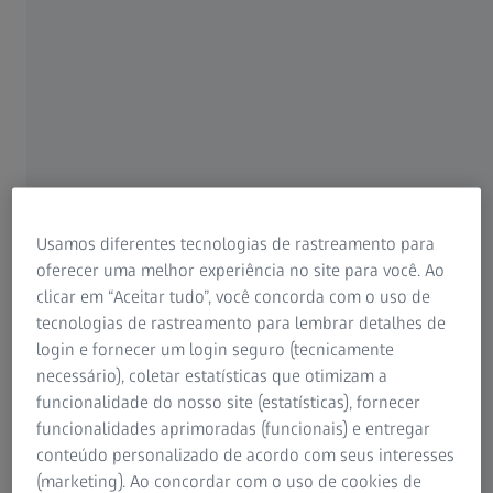
Para pacientes
Para profissionais de visão
Para investidores
ZEISS Group
Usamos diferentes tecnologias de rastreamento para
oferecer uma melhor experiência no site para você. Ao
ZEISS ATLAS 500
clicar em “Aceitar tudo”, você concorda com o uso de
Uma solução multimodalidade de última geração para o
tecnologias de rastreamento para lembrar detalhes de
®
segmento anterior do olho, o ATLAS
500 da ZEISS
login e fornecer um login seguro (tecnicamente
oferece topografia de córnea. Além disso, o sistema
necessário), coletar estatísticas que otimizam a
permite que os médicos avaliem olhos secos em uma
funcionalidade do nosso site (estatísticas), fornecer
única estação de trabalho, para mais eficiência em um
funcionalidades aprimoradas (funcionais) e entregar
design compacto.
conteúdo personalizado de acordo com seus interesses
(marketing). Ao concordar com o uso de cookies de