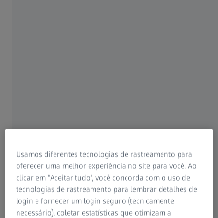
5.0
ZEISS Retina Workplace
Instruções -
5 MIN. PARA ASSISTIR
ZEISS SL 800 e ZEISS SL Imaging Solution
ZEISS TIVATO 700
ZEISS VISULYZE
Usamos diferentes tecnologias de rastreamento para
27 NOVEMBRO 2025
Como usar o Smart Depth of Field no
oferecer uma melhor experiência no site para você. Ao
clicar em “Aceitar tudo”, você concorda com o uso de
ZEISS ARTEVO 850 com o ZEISS CALLISTO
tecnologias de rastreamento para lembrar detalhes de
5.0
login e fornecer um login seguro (tecnicamente
necessário), coletar estatísticas que otimizam a
Instruções -
1 MIN. PARA ASSISTIR