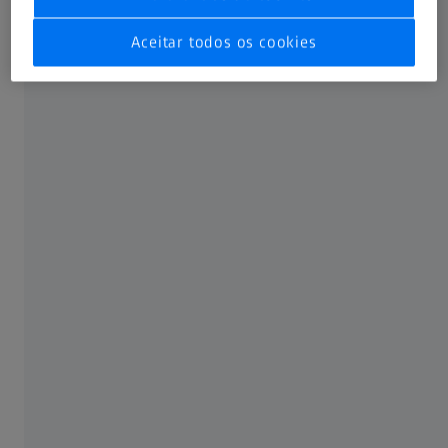
Aceitar todos os cookies
12 NOVEMBRO 2025
Como começar a usar o seu INTRABEAM
700 Workplace
Instruções -
8 MIN. PARA ASSISTIR