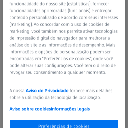
funcionalidade do nosso site (estatísticas), fornecer
funcionalidades aprimoradas (funcionais) e entregar
conteúdo personalizado de acordo com seus interesses
(marketing). Ao concordar com o uso de cookies de
marketing, você também nos permite ativar tecnologias
de impressão digital do navegador para melhorar a
análise do site e as informações de desempenho. Mais
informações e opções de personalização podem ser
encontradas em “Preferências de cookies”, onde você
pode alterar suas configurações. Você tem o direito de
revogar seu consentimento a qualquer momento.
12 NOVEMBRO 2025
Como começar a usar o seu INTRABEAM
SMART Stand
A nossa
Aviso de Privacidade
fornece mais detalhes
sobre a utilização da tecnologia de localização.
Instruções -
4 MIN. PARA ASSISTIR
Aviso sobre cookies
Informações legais
Preferências de cookies