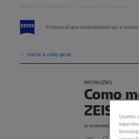
Medical Technology
for healthcare professionals
Abre em outra guia
Produtos
Especialidades
Notícias e evento
Voltar à visão geral
INSTRUÇÕES
Como mo
ZEISS C
Usamos d
experiênc
15 NOVEMBRO 2020 · 2 MIN. PA
tecnologi
seguro (t