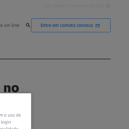
Site global (Português (Brasil))
Entre em contato conosco
as on-line
 no
om o uso de
 login
ionalidade