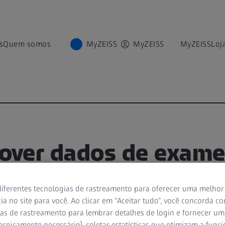
s
Quem somos
MyZEISS
MyZEISS
MyZEISS
Loj
ver dados de exame
IRRUS OCT
iferentes tecnologias de rastreamento para oferecer uma melhor
ia no site para você. Ao clicar em “Aceitar tudo”, você concorda c
RA ASSISTIR
as de rastreamento para lembrar detalhes de login e fornecer um
ecnicamente necessário), coletar estatísticas que otimizam a func