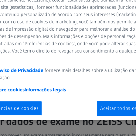
site (estatísticas), fornecer funcionalidades aprimoradas (funciona
 conteúdo personalizado de acordo com seus interesses (marketin
r com o uso de cookies de marketing, você também nos permite a
as de impressão digital do navegador para melhorar a análise do 
ões de desempenho. Mais informações e opções de personalizaç
tradas em “Preferências de cookies”, onde você pode alterar suas
al é o método diagnóstico padrão no dia-a-dia. A ZEISS oferece 
ações. Você tem o direito de revogar seu consentimento a qualqu
®
®
®
OCT: o CIRRUS 6000
, o CIRRUS 5000
e o CIRRUS 500
. Tenha ac
is às mais avançadas. Tudo para atender a desafios e necessidades
Aviso de Privacidade
fornece mais detalhes sobre a utilização da
zação.
bre cookies
Informações legais
ências de cookies
Aceitar todos o
 dados de exame no ZEISS C
omo mover um exame armazenado incorretamente para o arquivo 