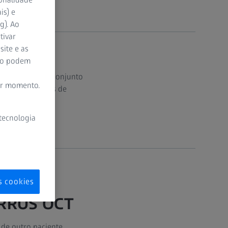
is) e
g). Ao
tivar
site e as
ão podem
aos médicos um conjunto
er momento.
esso às soluções de
 individuais.
 tecnologia
s cookies
IRRUS OCT
de outro paciente