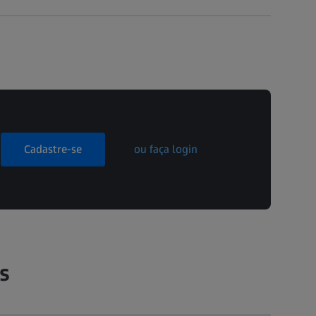
Cadastre-se
ou faça login
s