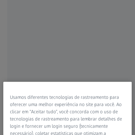
Para pacientes
Para profissionais de visão
Para investidores
ZEISS Group
ZEISS EQ Workplace
®
O novo software EQ Workplace
da ZEISS ajuda a
economizar tempo durante os processos pré-operatórios,
dá proteção adicional contra erros médicos e permite
Usamos diferentes tecnologias de rastreamento para
acessar dados em qualquer lugar na clínica.
oferecer uma melhor experiência no site para você. Ao
Saiba mais
clicar em “Aceitar tudo”, você concorda com o uso de
tecnologias de rastreamento para lembrar detalhes de
login e fornecer um login seguro (tecnicamente
necessário), coletar estatísticas que otimizam a