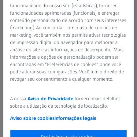
funcionalidade do nosso site (estatísticas), fornecer
RESUMO
Vídeo tutorial: Calcular e selecionar uma
funcionalidades aprimoradas (funcionais) e entregar
conteúdo personalizado de acordo com seus interesses
LIO no ZEISS EQ Workplace
(marketing). Ao concordar com o uso de cookies de
Este tutorial apresenta uma visão geral da configuração e
marketing, você também nos permite ativar tecnologias
da funcionalidade da tela de cálculo de LIO: como
de impressão digital do navegador para melhorar a
adicionar e ordenar a visualização de LIO, adicionar uma
análise do site e as informações de desempenho. Mais
LIO a um plano selecionado e alterar os cálculos de LIO
informações e opções de personalização podem ser
existentes. Além disso, saiba como ler a tabela de
encontradas em “Preferências de cookies”, onde você
resultados do cálculo de LIO e as funções relacionadas,
pode alterar suas configurações. Você tem o direito de
como a apresentação das três variantes que são
revogar seu consentimento a qualquer momento.
calculadas. As funções relacionadas incluem o ajuste da
força refrativa da LIO, o ajuste do ELP para LIOs tóricas da
A nossa
Aviso de Privacidade
fornece mais detalhes
ZEISS, a visualização da fórmula e das constantes da lente
sobre a utilização da tecnologia de localização.
e a seleção da LIO desejada.
Aviso sobre cookies
Informações legais
Preferências de cookies