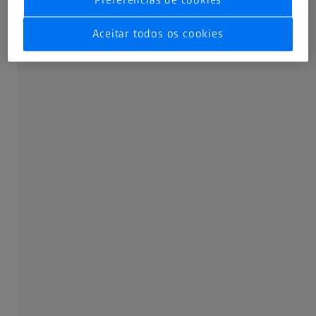
Som original: EN | Legendas: Nenhuma
Aceitar todos os cookies
Compartilhar este artigo