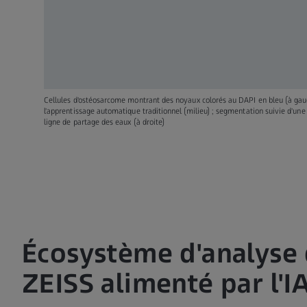
Cellules d'ostéosarcome montrant des noyaux colorés au DAPI en bleu (à gau
l'apprentissage automatique traditionnel (milieu) ; segmentation suivie d'une
ligne de partage des eaux (à droite)
Écosystème d'analyse
ZEISS alimenté par l'I