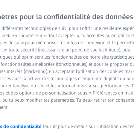
Faites des
ètres pour la confidentialité des données
révolution
e différentes technologies de suivi pour t'offrir une meilleure expé
vastes en
e web. En cliquant sur « Tout accepter », tu acceptes qu'on utilise 
ies de suivi pour mémoriser tes infos de connexion et te permett
données c
 en toute sécurité (nécessaire d'un point de vue technique), pour 
stiques qui optimisent les fonctionnalités de notre site (statistique
s fonctionnalités améliorées (fonctionnelles) et pour te proposer 
tes intérêts (marketing). En acceptant l'utilisation des cookies mark
L'explosion de la recherc
rises aussi à activer des technologies d'empreinte digitale du na
pharmaceutique et biotec
iorer l'analyse du site et les informations sur ses performances. 
nouveaux médicaments, d
fos et des options de personnalisation sous « Préférences en mati
, où tu peux modifier tes paramètres. Tu peux retirer ton consent
technologies. L'innovati
ent.
complexes qui aboutisse
multidimensionnels extrê
automatisée, les entrepri
s de confidentialité
fournit plus de détails sur l'utilisation des t