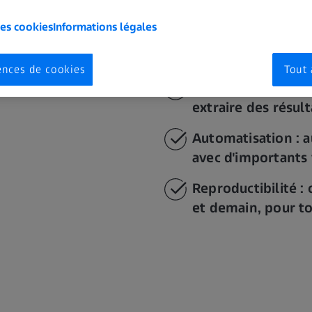
collecte de données à de
d'images basée sur l'IA d
les cookies
Informations légales
favoriser l'innovation :
ences de cookies
Tout 
Informations : an
extraire des résul
Automatisation : a
avec d'importants
Reproductibilité : 
et demain, pour tou