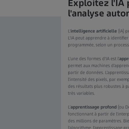
Exploitez l'IA
l'analyse aut
L'
intelligence artificielle
(IA) p
L'IA peut apprendre à identifie
programmée, selon un processus
L'une des formes d'IA est l'
appr
permet aux machines d'apprend
partir de données. L'apprentis
l'intensité des pixels, par exe
des résultats plus robustes à
très variables.
L'
apprentissage profond
(ou De
fonctionnant à partir de l'int
des millions de paramètres. Bi
l'algorithme, l'apprentissage p