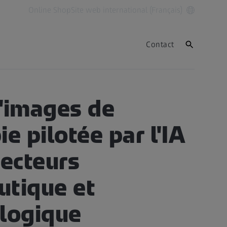
Online Shop
Site web international (Français)
Contact
IE
'images de
e pilotée par l'IA
secteurs
tique et
logique