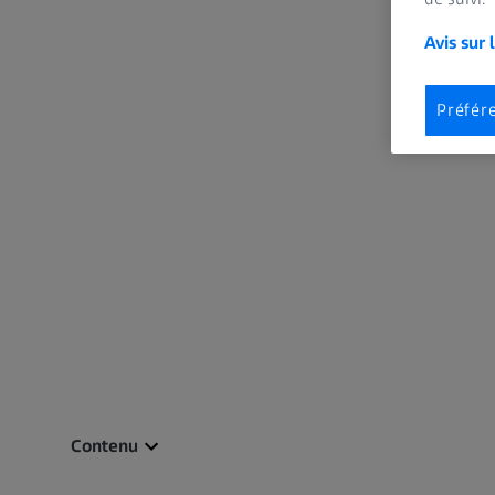
Avis sur 
Préfér
Contenu