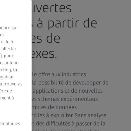
 découvertes
naires à partir de
rience sur
sembles de
des
re de te
omplexes.
collecter
s), pour
du contenu
eting, tu
he biomédicale offre aux industries
vigateur
hnologique la possibilité de développer de
Tu trouveras
e nouvelles applications et de nouvelles
ère de
ement à
on nécessite des schémas expérimentaux
nt à des ensembles de données
mement difficiles à exploiter. Sans analyse
ses éprouvent des difficultés à passer de la
echnologies