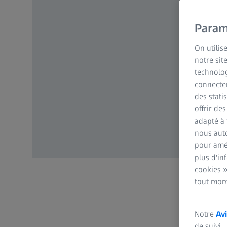
Param
On utilis
notre sit
technolog
connecter
des stati
offrir de
adapté à 
nous auto
pour amél
plus d'in
cookies »
tout mom
Notre
Avi
de suivi.