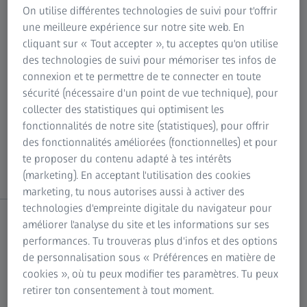
On utilise différentes technologies de suivi pour t'offrir
une meilleure expérience sur notre site web. En
Qu'est-ce que ZEISS Primostar 1 ?
cliquant sur « Tout accepter », tu acceptes qu'on utilise
des technologies de suivi pour mémoriser tes infos de
connexion et te permettre de te connecter en toute
ZEISS Primostar 1 est un microscope optique droit à
sécurité (nécessaire d'un point de vue technique), pour
lumière transmise dédié à l'apprentissage et
collecter des statistiques qui optimisent les
l'enseignement. Ce pack prédéfini avec éclairage Köhler
fonctionnalités de notre site (statistiques), pour offrir
fixe est prêt à l'emploi : il suffit de brancher votre
des fonctionnalités améliorées (fonctionnelles) et pour
microscope pour commencer le cours.
te proposer du contenu adapté à tes intérêts
(marketing). En acceptant l'utilisation des cookies
marketing, tu nous autorises aussi à activer des
technologies d'empreinte digitale du navigateur pour
améliorer l'analyse du site et les informations sur ses
Quel type d'échantillon puis-je observer avec
performances. Tu trouveras plus d'infos et des options
ZEISS Primostar 1 ?
de personnalisation sous « Préférences en matière de
cookies », où tu peux modifier tes paramètres. Tu peux
ZEISS Primostar 1 est conçu pour visualiser des
retirer ton consentement à tout moment.
échantillons colorés sur des lames de verre avec des