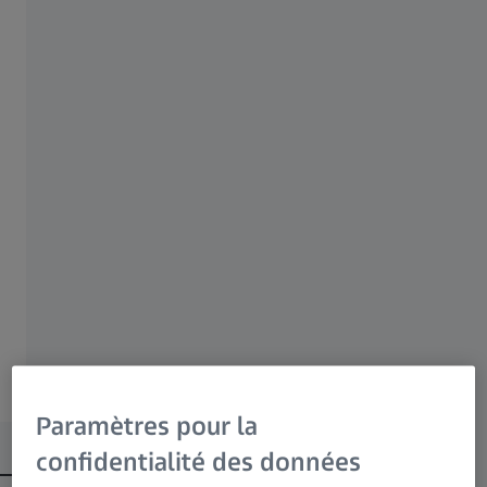
microscopie en champ clair d'échantillons
colorés dans l'étude des sciences de la vie.
À vos marques, prêts, partez :
microscope en pack prédéfini avec
éclairage Koehler fixe
Comptez sur des matériaux de haute
qualité et un éclairage LED à faible
consommation.
Contenu
Paramètres pour la
confidentialité des données