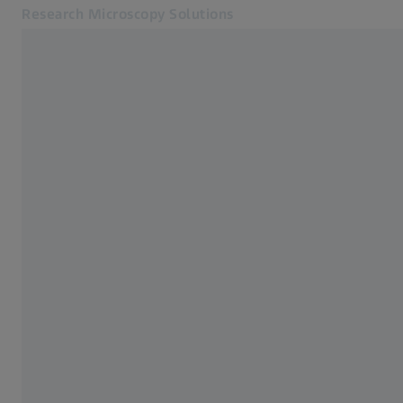
Research Microscopy Solutions
別のタブで開く
アプリケーション
光学顕微鏡
製品
サービス・サポート
会社概要
お問合せ
関連するZEISSウェブサイト
医療技術
工業用測定
ZEISSグループ