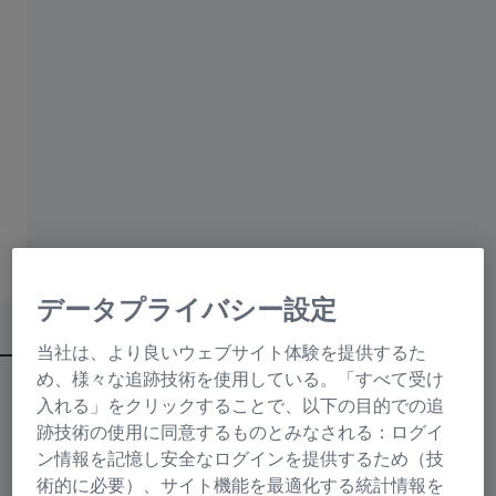
箱から出せばすぐに使用可能（固定ケ
ーラー照明仕様で、組み立てた状態で
の梱包のため）
高品質素材と省エネLED照明を採用
内容
データプライバシー設定
当社は、より良いウェブサイト体験を提供するた
め、様々な追跡技術を使用している。「すべて受け
ZEISS Primostar 1は、どのような顕微鏡です
入れる」をクリックすることで、以下の目的での追
か？
跡技術の使用に同意するものとみなされる：ログイ
ン情報を記憶し安全なログインを提供するため（技
術的に必要）、サイト機能を最適化する統計情報を
ZEISS Primostar 1は、教育現場向けの透過型正立顕微鏡