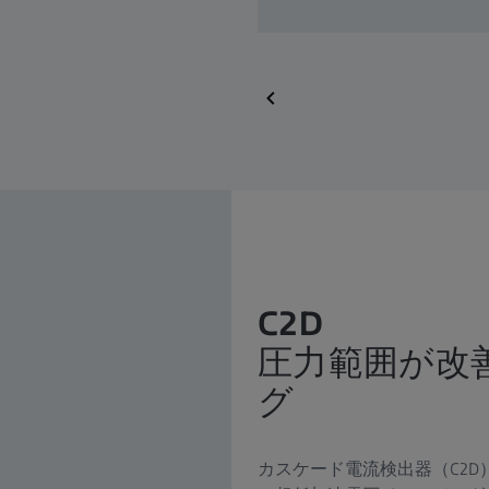
C2D
圧力範囲が改
グ
カスケード電流検出器（C2D）は