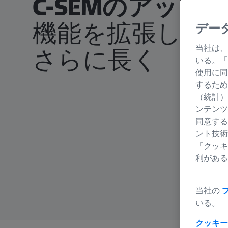
C-SEMのアップ
機能を拡張して
デー
当社は、
さらに長く
いる。「
使用に同
するため
（統計）
ンテンツ
同意する
ント技術
「クッキ
利がある
当社の
いる。
クッキー