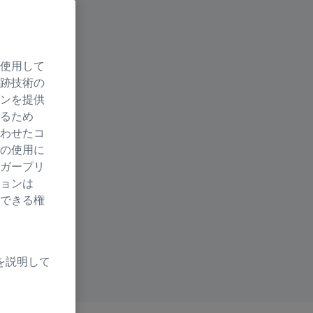
使用して
跡技術の
ンを提供
るため
わせたコ
の使用に
ガープリ
ョンは
できる権
を説明して