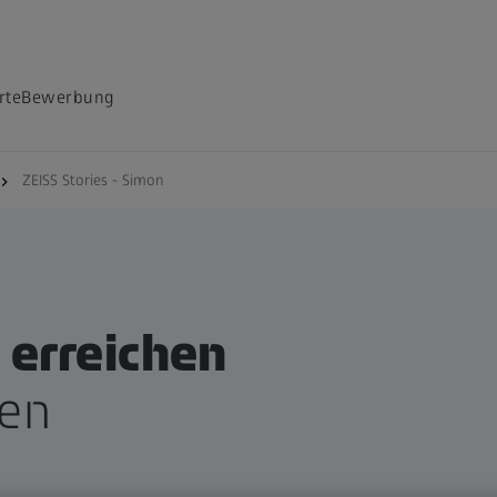
rte
Bewerbung
ZEISS Stories - Simon
 erreichen
nen