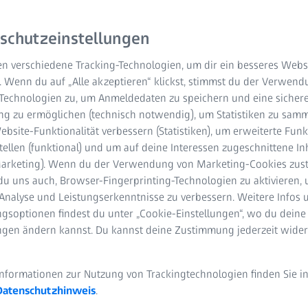
schutzeinstellungen
n verschiedene Tracking-Technologien, um dir ein besseres Websi
. Wenn du auf „Alle akzeptieren“ klickst, stimmst du der Verwen
-Technologien zu, um Anmeldedaten zu speichern und eine sicher
g zu ermöglichen (technisch notwendig), um Statistiken zu samm
bsite-Funktionalität verbessern (Statistiken), um erweiterte Fun
viel machen!“ Als Data Engineer hat Simon bei ZEISS Digital P
tellen (funktional) und um auf deine Interessen zugeschnittene In
erner Informationslogistik zu tun – und zugleich den großen N
(Marketing). Wenn du der Verwendung von Marketing-Cookies zus
g von Services oder die Optimierung eines Maschinenlebens. Es
du uns auch, Browser-Fingerprinting-Technologien zu aktivieren, 
 mit den kleinsten Informationseinheiten für Simon so reizvoll
Analyse und Leistungserkenntnisse zu verbessern. Weitere Infos 
 Fundament jeglicher Datenarbeit. Er baut die digitalen Pipelin
gsoptionen findest du unter „Cookie-Einstellungen“, wo du deine
zurufen. Somit gehört er zu den ersten im Unternehmen, die m
ungen ändern kannst. Du kannst deine Zustimmung jederzeit wider
 die immer mehr und nahezu überall gebraucht wird.
Informationen zur Nutzung von Trackingtechnologien finden Sie i
Datenschutzhinweis
.