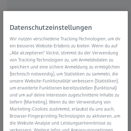
dieser Frage stand Varsha bereits in jungen Jahren.
Denn ihre freie Zeit widmete die gebürtige Inderin
zwei Leidenschaften, die unterschiedlicher nicht sein
konnten: Dem klassischen, indischen Tanz
Datenschutzeinstellungen
Bharatnatyam und dem Erlernen des Progammierens.
Heute ist Varsha in beiden Disziplinen erfolgreich und
Wir nutzen verschiedene Tracking-Technologien, um dir
weiß, dass sich Kunst und Technik nicht ausschließen
ein besseres Website-Erlebnis zu bieten. Wenn du auf
müssen. Während sie an den Wochenenden mit ihrer
„Alle akzeptieren“ klickst, stimmst du der Verwendung
Tanzgruppe auf den Bühnen Europas performt,
von Tracking-Technologien zu, um Anmeldedaten zu
entwickelt sie beruflich Machine Learning Lösungen bei
speichern und eine sichere Anmeldung zu ermöglichen
den ZEISS Digital Partners in München. Als Data
(technisch notwendig), um Statistiken zu sammeln, die
Scientist befähigt sie Systeme, Zusammenhänge zu
unsere Website-Funktionalität verbessern (Statistiken),
erkennen und aus gesammelten Erfahrungswerten zu
um erweiterte Funktionen bereitzustellen (funktional)
lernen. Alles auf der Basis von Daten.
und um auf deine Interessen zugeschnittene Inhalte zu
liefern (Marketing). Wenn du der Verwendung von
Marketing-Cookies zustimmst, erlaubst du uns auch,
Browser-Fingerprinting-Technologien zu aktivieren, um
die Website-Analyse und Leistungserkenntnisse zu
verbessern. Weitere Infos und Anpassungsoptionen