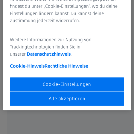
findest du unter „Cookie-Einstellungen“, wo du deine
Einstellungen ändern kannst. Du kannst deine
Zustimmung jederzeit widerrufen.
Weitere Informationen zur Nutzung von
Trackingtechnologien finden Sie in
unserer
Datenschutzhinweis
.
Cookie-Hinweis
Rechtliche Hinweise
Analysieren, Auswerten, Ableiten
Cookie-Einstellungen
Das Handwerkszeug für ihren Beruf bildet Python, eine
Alle akzeptieren
geläufige Programmiersprache in der Datenwissenschaft.
Doch nicht für Varsha, an deren Schule ausschließlich C++
und Java gelehrt wurden. Mit Python kam die
Programmiererin erstmalig im Rahmen ihres
Masterstudiums in Berührung. „Ein anderer Syntax,