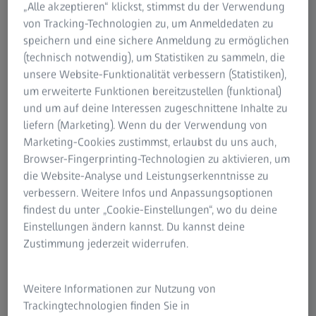
„Alle akzeptieren“ klickst, stimmst du der Verwendung
Anhand dieser Angaben richten wir Ihr MyZEISS-
Ihr
Für Patienten
von Tracking-Technologien zu, um Anmeldedaten zu
Konto ein.
wir
Für Augenspezialisten
speichern und eine sichere Anmeldung zu ermöglichen
kö
Für Investoren
(technisch notwendig), um Statistiken zu sammeln, die
ZEISS Gruppe
unsere Website-Funktionalität verbessern (Statistiken),
um erweiterte Funktionen bereitzustellen (funktional)
und um auf deine Interessen zugeschnittene Inhalte zu
liefern (Marketing). Wenn du der Verwendung von
Marketing-Cookies zustimmst, erlaubst du uns auch,
* Pflichtfeld
Browser-Fingerprinting-Technologien zu aktivieren, um
Wei
die Website-Analyse und Leistungserkenntnisse zu
ZEI
verbessern. Weitere Infos und Anpassungsoptionen
Weiter
* P
findest du unter „Cookie-Einstellungen“, wo du deine
Einstellungen ändern kannst. Du kannst deine
Zustimmung jederzeit widerrufen.
Weitere Informationen zur Nutzung von
Trackingtechnologien finden Sie in