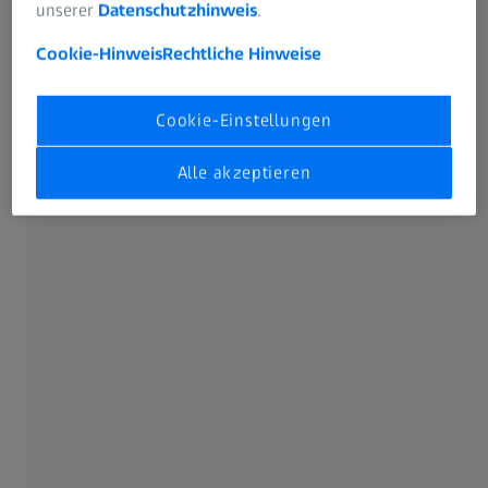
unserer
Datenschutzhinweis
.
Cookie-Hinweis
Rechtliche Hinweise
Nicht alle erwähnten Produkte, Anwendungen,
Cookie-Einstellungen
Behandlungsoptionen und Protokolle sind in der
bestimmungsgemäßen Verwendung eines Produkts
Alle akzeptieren
marktübergreifend offiziell zugelassen bzw. werden von
dieser unterstützt. Zugelassene Kennzeichnungen und
Hinweise können sich von Land zu Land bzw. von Region
zu Region unterscheiden. Änderungen der
Produktspezifikationen in Ausführung und Lieferumfang
infolge der technischen Weiterentwicklung bleiben
vorbehalten.
HÄUFIG VERWENDET
MyZEISS