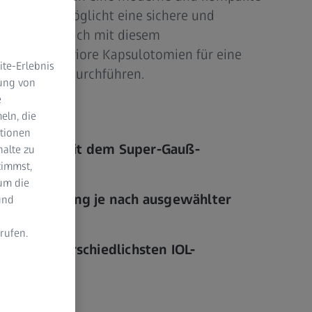
iert und ermöglicht eine sichere und
n. So lassen sich mit diesem
Laser posteriore Kapsulotomien für eine
te-Erlebnis
Iridotomien durchführen.
dung von
e
eln, die
ktionen
ndlungen mit dem Super-Gauß-
halte zu
timmst,
um die
sverschiebung je nach ausgewählter
und
rufen.
g bei unterschiedlichsten IOL-
n