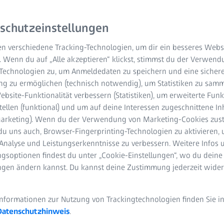
Laser-Workstation integr
effektive Photodisruptio
schutzeinstellungen
anwendungsspezifischen 
n verschiedene Tracking-Technologien, um dir ein besseres Websi
Vielzahl von IOLs sowie 
. Wenn du auf „Alle akzeptieren“ klickst, stimmst du der Verwen
-Technologien zu, um Anmeldedaten zu speichern und eine sicher
Kontaktieren Sie uns
g zu ermöglichen (technisch notwendig), um Statistiken zu samm
bsite-Funktionalität verbessern (Statistiken), um erweiterte Fun
Hochpräzise Beha
tellen (funktional) und um auf deine Interessen zugeschnittene In
(Marketing). Wenn du der Verwendung von Marketing-Cookies zus
Laserstrahlprofil
du uns auch, Browser-Fingerprinting-Technologien zu aktivieren, 
Motorisierte Foku
Analyse und Leistungserkenntnisse zu verbessern. Weitere Infos 
gsoptionen findest du unter „Cookie-Einstellungen“, wo du deine
Anwendung
ungen ändern kannst. Du kannst deine Zustimmung jederzeit wider
Exakte Fokussierun
Bedingungen
Informationen zur Nutzung von Trackingtechnologien finden Sie i
Datenschutzhinweis
.