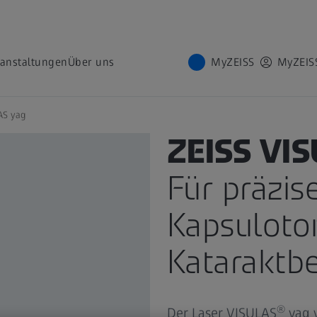
ranstaltungen
Über uns
MyZEISS
MyZEIS
AS yag
PRODUKT
ZEISS VI
Für präzis
Kapsuloto
Kataraktb
®
Der Laser VISULAS
yag 