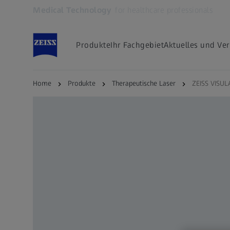
Medical Technology
for healthcare professionals
Öffnet sich in einem neuen Tab
Produkte
Ihr Fachgebiet
Aktuelles und Ve
Home
Produkte
Therapeutische Laser
ZEISS VISUL