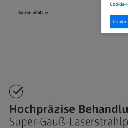
Cookie-
Seiteninhalt
Cookie
Hochpräzise Behandl
Super-Gauß-Laserstrahlp