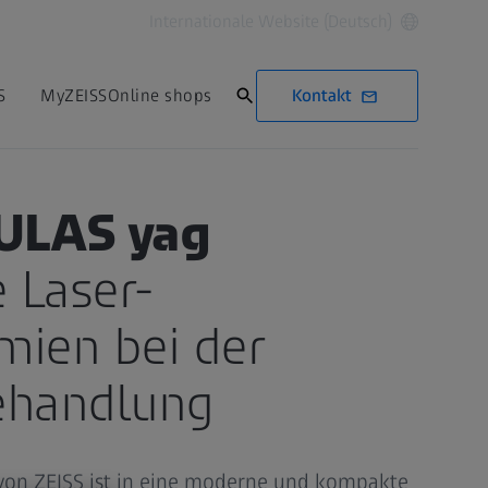
Internationale Website (Deutsch)
Kontakt
S
MyZEISS
Online shops
SULAS yag
e Laser-
mien bei der
ehandlung
von ZEISS ist in eine moderne und kompakte