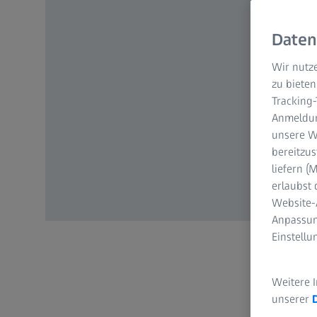
Daten
Wir nutze
zu bieten
Tracking
Anmeldun
unsere We
bereitzus
liefern 
erlaubst 
Website-
Anpassun
Einstell
Weitere 
unserer