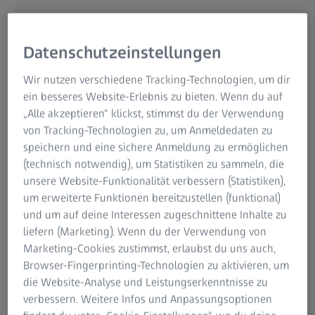
Datenschutzeinstellungen
Wir nutzen verschiedene Tracking-Technologien, um dir
ein besseres Website-Erlebnis zu bieten. Wenn du auf
„Alle akzeptieren“ klickst, stimmst du der Verwendung
von Tracking-Technologien zu, um Anmeldedaten zu
speichern und eine sichere Anmeldung zu ermöglichen
(technisch notwendig), um Statistiken zu sammeln, die
STUDIEN-SPOTLIGHT
unsere Website-Funktionalität verbessern (Statistiken),
Neue Studie belegt signifikante
um erweiterte Funktionen bereitzustellen (funktional)
Effizienzverbesserungen mit ZEISS
und um auf deine Interessen zugeschnittene Inhalte zu
liefern (Marketing). Wenn du der Verwendung von
Cataract Workflow
Marketing-Cookies zustimmst, erlaubst du uns auch,
Browser-Fingerprinting-Technologien zu aktivieren, um
Das Studien-Spotlight fasst die Ergebnisse einer
die Website-Analyse und Leistungserkenntnisse zu
1
prospektiven Studie mit 86 Cataract Workflows
in zwei
verbessern. Weitere Infos und Anpassungsoptionen
Kliniken mit hoher Auslastung zusammen.