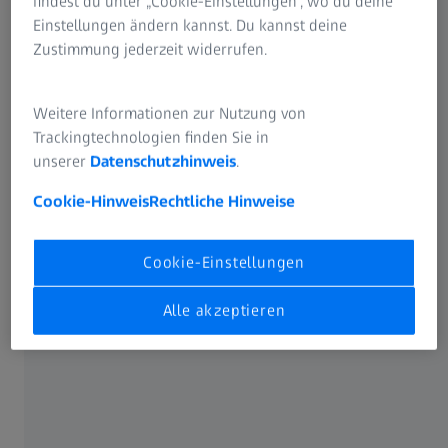
findest du unter „Cookie-Einstellungen“, wo du deine
Einstellungen ändern kannst. Du kannst deine
Vergleich der durchschnittlichen
Zustimmung jederzeit widerrufen.
Bearbeitungszeiten und der Variabilität
Vergleich der Anzahl der eingegebenen Datenfelder
und der Anzahl an erforderlichem medizinischem
Weitere Informationen zur Nutzung von
Personal
Trackingtechnologien finden Sie in
unserer
Datenschutzhinweis
.
Studien-Spotlight herunterladen
Cookie-Hinweis
Rechtliche Hinweise
Cookie-Einstellungen
Alle akzeptieren