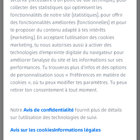
sécurité (nécessaire d'un point de vue technique), pour
raisons font de l'OCTA une modalité d'imagerie
collecter des statistiques qui optimisent les
incroyablement efficace pour détecter et suivre la
fonctionnalités de notre site (statistiques), pour offrir
[DE1]
néovascularisation maculaire (NVM).
Contrairement
des fonctionnalités améliorées (fonctionnelles) et pour
aux scans OCT rétiniens structurels qui sont analysés en
te proposer du contenu adapté à tes intérêts
coupe transversale, les scans OCTA sont évalués en tant
(marketing). En acceptant l'utilisation des cookies
que tranches de surface. Les angiogrammes OCT
marketing, tu nous autorises aussi à activer des
fournissent des données OCT structurelles et des données
technologies d'empreinte digitale du navigateur pour
OCTA vasculaires qui peuvent être analysées
améliorer l'analyse du site et les informations sur ses
simultanément. Cette combinaison de données
performances. Tu trouveras plus d'infos et des options
angiographiques et structurelles permet de visualiser la
de personnalisation sous « Préférences en matière de
NVM ainsi que les modifications structurelles OCT qui en
cookies », où tu peux modifier tes paramètres. Tu peux
résultent et que nous avons l'habitude de voir.
retirer ton consentement à tout moment.
Notre
Avis de confidentialité
fournit plus de détails
sur l'utilisation des technologies de suivi.
Avis sur les cookies
Informations légales