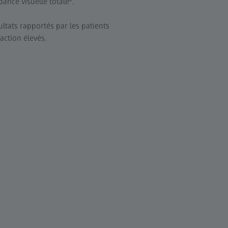
ance visuelle totale
.
ultats rapportés par les patients
action élevés.