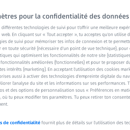
attentes en matière de c
LIO. Désireux de conserve
ètres pour la confidentialité des données
exigent une solution comp
e différentes technologies de suivi pour t'offrir une meilleure expé
quotidiennes, le tout sa
e web. En cliquant sur « Tout accepter », tu acceptes qu'on utilise 
®
LISA
tri de ZEISS est la
ies de suivi pour mémoriser tes infos de connexion et te permett
permettra d'offrir à vos
 en toute sécurité (nécessaire d'un point de vue technique), pour 
des lunettes.
stiques qui optimisent les fonctionnalités de notre site (statistique
s fonctionnalités améliorées (fonctionnelles) et pour te proposer 
Contactez-nous
tes intérêts (marketing). En acceptant l'utilisation des cookies mark
rises aussi à activer des technologies d'empreinte digitale du na
iorer l'analyse du site et les informations sur ses performances. 
L'assurance de pati
fos et des options de personnalisation sous « Préférences en mati
, où tu peux modifier tes paramètres. Tu peux retirer ton consent
Une LIO qui a fait
ent.
Assistance dans la
s de confidentialité
fournit plus de détails sur l'utilisation des t