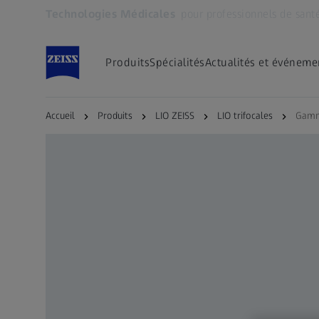
Technologies Médicales
pour professionnels de sant
S’ouvre dans un nouvel onglet
Produits
Spécialités
Actualités et événeme
Accueil
Produits
LIO ZEISS
LIO trifocales
Gamme