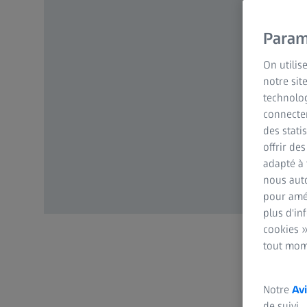
Param
On utilis
notre sit
technolog
connecter
des stati
offrir de
adapté à 
nous auto
pour amél
plus d'in
cookies »
tout mom
Notre
Avi
de suivi.