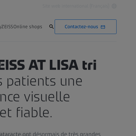
Site web international (Français)
Contactez-nous
yZEISS
Online shops
SS AT LISA tri
os patients une
ce visuelle
t fiable.
 cataracte ont désormais de très grandes