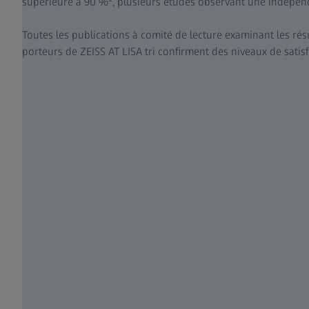
supérieure à 90 %
, plusieurs études observant une indépend
Toutes les publications à comité de lecture examinant les rés
porteurs de ZEISS AT LISA tri confirment des niveaux de satisf