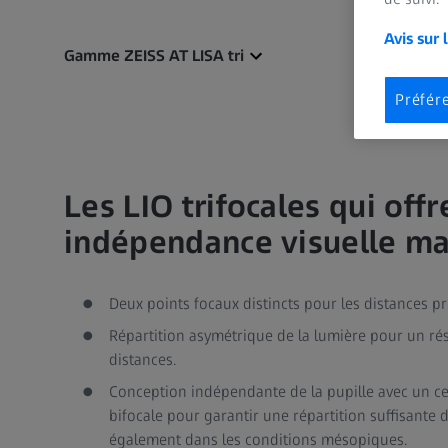
Avis sur 
Gamme ZEISS AT LISA tri
Préfér
Les LIO trifocales qui off
indépendance visuelle m
Deux points focaux distincts pour les distances pr
Répartition asymétrique de la lumière pour un résu
distances.
Conception indépendante de la pupille avec un cen
bifocale pour garantir une répartition suffisante d
également dans les conditions mésopiques.