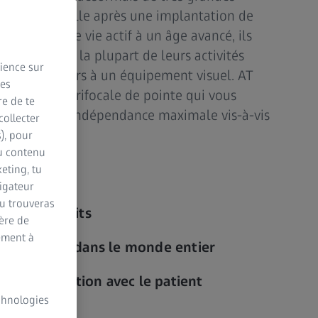
apacité visuelle après une implantation de
r un mode de vie actif à un âge avancé, ils
atible avec la plupart de leurs activités
rience sur
ns avoir recours à un équipement visuel. AT
des
 technologie trifocale de pointe qui vous
re de te
 patients une indépendance maximale vis-à-vis
collecter
s), pour
du contenu
eting, tu
vigateur
Tu trouveras
ents satisfaits
ère de
ement à
 ses preuves dans le monde entier
 communication avec le patient
echnologies