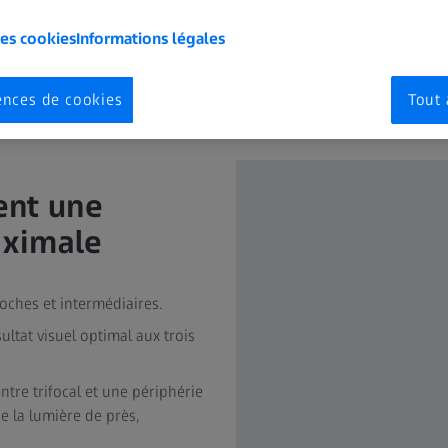
les cookies
Informations légales
ences de cookies
Tout 
rent une
aximale
oches et intermédiaires.
ltat visuel optimal aux trois
tre trifocal et une périphérie
e la lumière de près,