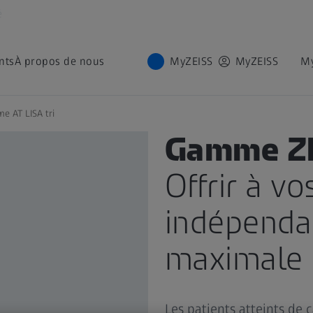
é
nts
À propos de nous
MyZEISS
MyZEISS
M
 AT LISA tri
GAMME DE PRODUITS
Gamme ZEI
Offrir à v
indépendan
maximale e
Les patients atteints de