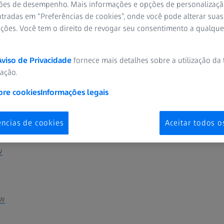
ões de desempenho. Mais informações e opções de personalizaç
línica dos seus pacientes.
tradas em “Preferências de cookies”, onde você pode alterar suas
ações. Você tem o direito de revogar seu consentimento a qualqu
balho integrados da ZEISS
Aviso de Privacidade
fornece mais detalhes sobre a utilização da
zação.
Workflow
bre cookies
Informações legais
 Workflow
ências de cookies
Aceitar todos o
w
ow