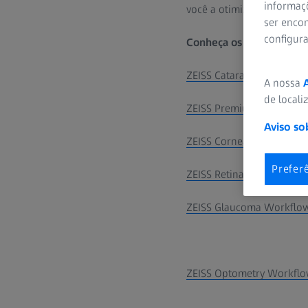
informaç
você a otimizar a gestão c
ser encon
configur
Conheça os fluxos de tra
ZEISS Cataract Workflow
A nossa
de locali
ZEISS Premium Cataract 
Aviso so
ZEISS Corneal Refractive
Prefer
ZEISS Retina Workflow
ZEISS Glaucoma Workflo
ZEISS Optometry Workfl