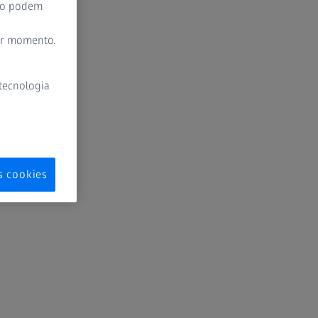
ão podem
er momento.
 tecnologia
s cookies