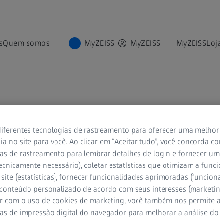
s
Quem somos
MyZEISS
MyZEISS
MyZEISS
Loj
iferentes tecnologias de rastreamento para oferecer uma melhor
ia no site para você. Ao clicar em “Aceitar tudo”, você concorda c
as de rastreamento para lembrar detalhes de login e fornecer um
M PARA OFTALMOLOGIA
ecnicamente necessário), coletar estatísticas que otimizam a func
ados trabalham para você. Co
site (estatísticas), fornecer funcionalidades aprimoradas (funciona
e trabalho de oftalmologia.
 conteúdo personalizado de acordo com seus interesses (marketin
r com o uso de cookies de marketing, você também nos permite a
as de impressão digital do navegador para melhorar a análise do 
ocular com a tecnologia digital, conectando dispositivos, dados e