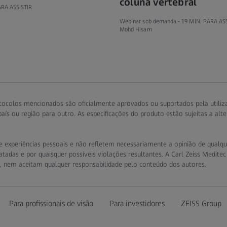
coluna vertebral
ARA ASSISTIR
Webinar sob demanda -
19 MIN. PARA AS
Mohd Hisam
tocolos mencionados são oficialmente aprovados ou suportados pela utiliz
ís ou região para outro. As especificações do produto estão sujeitas a alt
 experiências pessoais e não refletem necessariamente a opinião de qualquer
tadas e por quaisquer possíveis violações resultantes. A Carl Zeiss Meditec
s, nem aceitam qualquer responsabilidade pelo conteúdo dos autores.
Para profissionais de visão
Para investidores
ZEISS Group