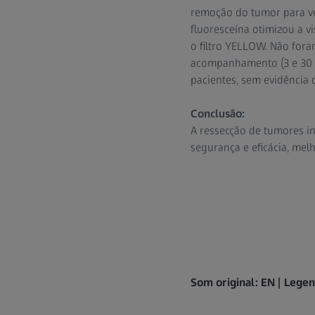
remoção do tumor para ver
fluoresceína otimizou a v
o filtro YELLOW. Não fora
acompanhamento (3 e 30 
pacientes, sem evidência 
Conclusão:
A ressecção de tumores in
segurança e eficácia, mel
Som original: EN | Lege