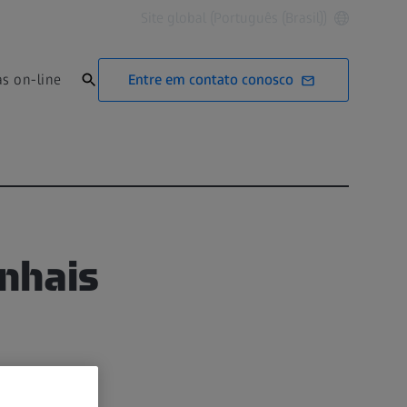
Site global (Português (Brasil))
Entre em contato conosco
as on-line
inhais