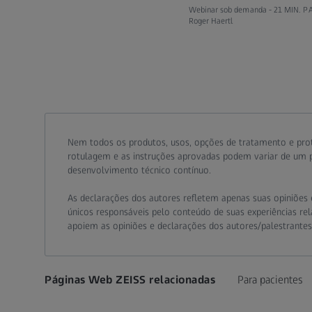
Webinar sob demanda -
21 MIN. P
Roger Haertl
Call contact at
Call contact on mobile at
Send contact a mail to
Nem todos os produtos, usos, opções de tratamento e pro
rotulagem e as instruções aprovadas podem variar de um pa
desenvolvimento técnico contínuo.
As declarações dos autores refletem apenas suas opiniões e
únicos responsáveis pelo conteúdo de suas experiências rela
apoiem as opiniões e declarações dos autores/palestrante
Páginas Web ZEISS relacionadas
Para pacientes