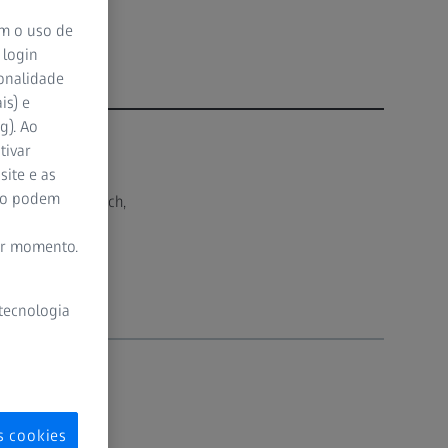
om o uso de
 login
ionalidade
is) e
g). Ao
tivar
site e as
ão podem
inikum Berlin-Buch,
er momento.
 tecnologia
s cookies