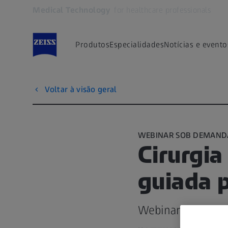
Medical Technology
for healthcare professionals
Abre em outra guia
Produtos
Especialidades
Notícias e evento
Voltar à visão geral
WEBINAR SOB DEMAND
Cirurgia
guiada p
Webinar gravado 