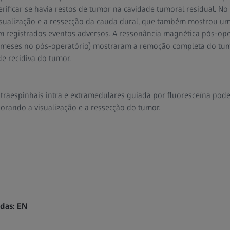
ificar se havia restos de tumor na cavidade tumoral residual. N
isualização e a ressecção da cauda dural, que também mostrou um
m registrados eventos adversos. A ressonância magnética pós-ope
meses no pós-operatório) mostraram a remoção completa do tu
de recidiva do tumor.
traespinhais intra e extramedulares guiada por fluoresceína pode
horando a visualização e a ressecção do tumor.
ndas: EN