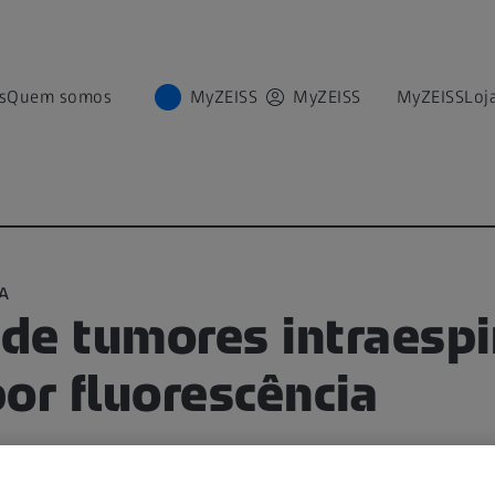
s
Quem somos
MyZEISS
MyZEISS
MyZEISS
Loj
A
 de tumores intraesp
or fluorescência
durante a ZEISS Spine Week 2021