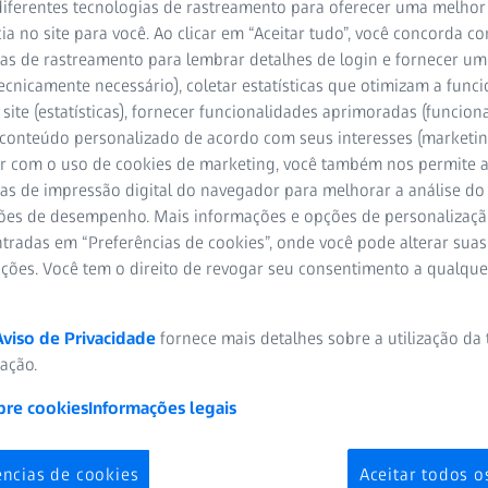
RA ASSISTIR
iferentes tecnologias de rastreamento para oferecer uma melhor
ia no site para você. Ao clicar em “Aceitar tudo”, você concorda c
as de rastreamento para lembrar detalhes de login e fornecer um
ecnicamente necessário), coletar estatísticas que otimizam a func
site (estatísticas), fornecer funcionalidades aprimoradas (funciona
 conteúdo personalizado de acordo com seus interesses (marketin
r com o uso de cookies de marketing, você também nos permite a
as de impressão digital do navegador para melhorar a análise do 
ões de desempenho. Mais informações e opções de personalizaç
eurocirurgia e do Centro de Terapia da Coluna Vertebral, Helios Kl
tradas em “Preferências de cookies”, onde você pode alterar suas
ações. Você tem o direito de revogar seu consentimento a qualqu
Aviso de Privacidade
fornece mais detalhes sobre a utilização da
zação.
bre cookies
Informações legais
ências de cookies
Aceitar todos o