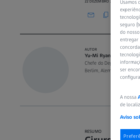
22 DEZEMBRO 2021 · 18 MIN. PA
Usamos d
experiênc
tecnologi
seguro (t
do nosso 
entregar
concorda
AUTOR
tecnologi
Yu-Mi Ryang, MD
informaç
Chefe do Departamento de N
ser encon
Berlim, Alemanha
configur
A nossa
de locali
Aviso so
RESUMO
Prefer