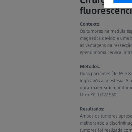
Cirurgia de
fluorescênc
Contexto
:
Os tumores na medula esp
magnética devido a uma ba
as vantagens da ressecçã
ependimoma cervical intra
Métodos:
Duas pacientes (de 65 e 8
logo após a anestesia. A
dura-máter sob monitora
filtro YELLOW 560.
Resultados:
Ambos os tumores apresent
melhorando a discriminaç
tumores foi realizada com