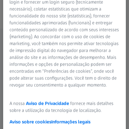
login e fornecer um login seguro (tecnicamente
necessário), coletar estatísticas que otimizam a
funcionalidade do nosso site (estatísticas), fornecer
funcionalidades aprimoradas (funcionais) e entregar
conteúdo personalizado de acordo com seus interesses
(marketing). Ao concordar com o uso de cookies de
marketing, você também nos permite ativar tecnologias
de impressão digital do navegador para melhorar a
análise do site e as informações de desempenho. Mais
informações e opções de personalização podem ser
encontradas em “Preferências de cookies”, onde você
pode alterar suas configurações. Você tem o direito de
revogar seu consentimento a qualquer momento.
A nossa
Aviso de Privacidade
fornece mais detalhes
sobre a utilização da tecnologia de localização.
Aviso sobre cookies
Informações legais