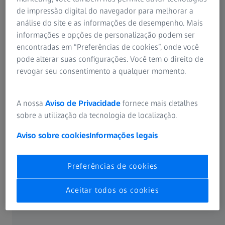
de impressão digital do navegador para melhorar a
Revisões sistemáticas recentes, que analisaram
análise do site e as informações de desempenho. Mais
coletivamente dados de mais de 250.000 participantes,
informações e opções de personalização podem ser
exploraram a relação entre padrões de sono e
encontradas em “Preferências de cookies”, onde você
3-5
desenvolvimento de miopia.
Embora ainda haja muito
pode alterar suas configurações. Você tem o direito de
trabalho a ser feito para compreender completamente a
revogar seu consentimento a qualquer momento.
relação entre sono e miopia, os resultados sugerem que o
sono pode ser um fator de risco modificável para miopia.
A nossa
Aviso de Privacidade
fornece mais detalhes
sobre a utilização da tecnologia de localização.
Duração do sono: uma consideração
Aviso sobre cookies
Informações legais
fundamental
Preferências de cookies
Dormir mais ou dormir o suficiente à noite pode reduzir o
risco de miopia. Uma redução de 37% no risco foi
Aceitar todos os cookies
5
encontrada em uma meta-análise.
No entanto, esse
resultado ainda precisa ser validado, pois outros estudos
não encontraram correlação semelhante. Mas, o mais