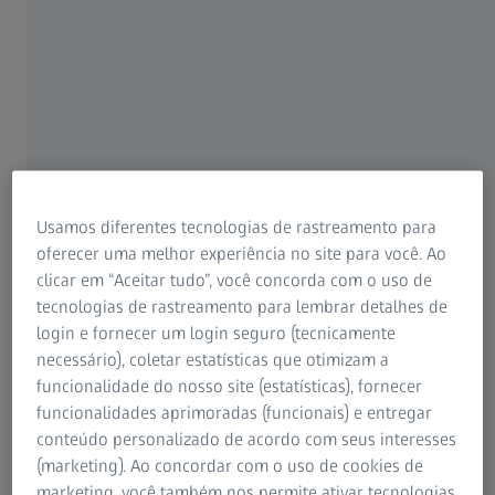
saúde, incluindo obesidade infantil e desafios
8
psicossociais.
Seu papel na miopia, no entanto, é menos
compreendido.
Usamos diferentes tecnologias de rastreamento para
oferecer uma melhor experiência no site para você. Ao
clicar em “Aceitar tudo”, você concorda com o uso de
tecnologias de rastreamento para lembrar detalhes de
login e fornecer um login seguro (tecnicamente
necessário), coletar estatísticas que otimizam a
funcionalidade do nosso site (estatísticas), fornecer
funcionalidades aprimoradas (funcionais) e entregar
conteúdo personalizado de acordo com seus interesses
(marketing). Ao concordar com o uso de cookies de
Evidências emergentes: sono e miopia
marketing, você também nos permite ativar tecnologias