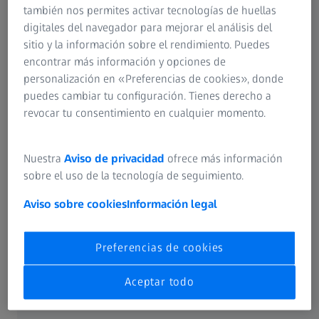
también nos permites activar tecnologías de huellas
digitales del navegador para mejorar el análisis del
sitio y la información sobre el rendimiento. Puedes
encontrar más información y opciones de
personalización en «Preferencias de cookies», donde
puedes cambiar tu configuración. Tienes derecho a
revocar tu consentimiento en cualquier momento.
Como responsable de diseño UX en ZEISS Digital Partners
Nuestra
Aviso de privacidad
ofrece más información
(ZDP), Franziska garantiza el desarrollo de productos
sobre el uso de la tecnología de seguimiento.
fáciles de usar por parte de ZEISS. Es responsable del
Aviso sobre cookies
Información legal
diseño de la experiencia de usuario de los productos y
servicios, tanto existentes como nuevos. Junto con sus
colegas de los departamentos de Investigación de Usuario,
Preferencias de cookies
Diseño y Negocios y Tecnología, Franziska y su equipo
trabajan en soluciones digitales dentro de un amplio
Aceptar todo
rango de áreas de ZEISS, desde soluciones B2B, como el
dispositivo de medición de nutrientes para la agricultura,