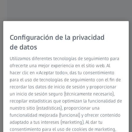
agrónomos utilizan la tecnología de ZEISS para medir
los valores nutricionales de las plantas, cómo emplean
dispositivos GPS para aplicar fertilizantes en zonas
precisas y cómo se transfieren los datos del campo a la
computadora. Esta investigación es muy importante
Configuración de la privacidad
para averiguar dónde no funcionan las cosas y qué
de datos
soluciones de ZEISS querrían ver los agricultores para
ayudarles en su trabajo. "Trabajo estrechamente con los
Utilizamos diferentes tecnologías de seguimiento para
clientes de ZEISS y los usuarios finales de nuestras
ofrecerte una mejor experiencia en el sitio web. Al
soluciones. Al fin y al cabo, desarrollamos productos
hacer clic en «Aceptar todo», das tu consentimiento
que responden exactamente a sus necesidades" subraya
para el uso de tecnologías de seguimiento con el fin de
Franziska.
recordar los datos de inicio de sesión y proporcionar
un inicio de sesión seguro (técnicamente necesario),
recopilar estadísticas que optimizan la funcionalidad de
nuestro sitio (estadísticas), proporcionar una
funcionalidad mejorada (funcional) y ofrecer contenido
adaptado a tus intereses (marketing). Al dar tu
consentimiento para el uso de cookies de marketing,