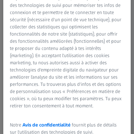
des technologies de suivi pour mémoriser tes infos de
connexion et te permettre de te connecter en toute
sécurité (nécessaire d'un point de vue technique), pour
collecter des statistiques qui optimisent les
Mieux vaut être sûr que désolé
fonctionnalités de notre site (statistiques), pour offrir
des fonctionnalités améliorées (fonctionnelles) et pour
te proposer du contenu adapté à tes intérêts
Le travail de Mario consiste à s'assurer que ce genre de
(marketing). En acceptant l'utilisation des cookies
choses n'arrive pas. Il est chef de projet Installation dans le
marketing, tu nous autorises aussi à activer des
segment de la Technologie de fabrication des semi-
technologies d'empreinte digitale du navigateur pour
conducteurs chez ZEISS. Son équipe et lui sont
améliorer l'analyse du site et les informations sur ses
responsables des machines, de la rampe de chargement à
performances. Tu trouveras plus d'infos et des options
leur destination. Ils organisent la livraison avec tous les
de personnalisation sous « Préférences en matière de
moyens nécessaires et remettent le système au personnel
cookies », où tu peux modifier tes paramètres. Tu peux
de production. Ils transportent en toute sécurité une
retirer ton consentement à tout moment.
moyenne de trois à quatre machines jusqu'à leur
destination toutes les semaines. « Actuellement, nous en
transportons beaucoup plus car nous mettons en place
Notre
Avis de confidentialité
fournit plus de détails
les capacités de production pour la lithographie EUV chez
sur l'utilisation des technologies de suivi.