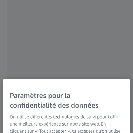
tous les temps. Des ingénieurs avaient retirés 24 vis et
ne l'avaient pas documenté. Le lendemain, le satellite
météo américain NOAA-N Prime se détachait de sa base
lors de son transport et frappait le béton du sol dans un
énorme fracas. Cette petite anomalie a coûté au
fabricant, Lockheed, 135 millions de dollars de
réparation, et a retardé le lancement du satellite de
plusieurs années.
Paramètres pour la
confidentialité des données
On utilise différentes technologies de suivi pour t'offrir
une meilleure expérience sur notre site web. En
cliquant sur « Tout accepter », tu acceptes qu'on utilise