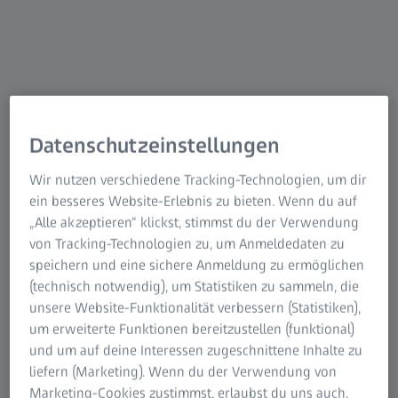
Prothetische Behandlungen
Bessere Erkennung von Fissuren und
Hervorragende Ergonomie
Rissen
Die Sichtdiagnose ist aufgrund des Auflösungsvermögens
Datenschutzeinstellungen
Kommunikation
des menschlichen Auges begrenzt. Diese
Wir nutzen verschiedene Tracking-Technologien, um dir
Wahrnehmungslücke des Auges ist für die rein visuelle
ein besseres Website-Erlebnis zu bieten. Wenn du auf
Erkennung von Fissuren und Rissen ein Nachteil.
„Alle akzeptieren“ klickst, stimmst du der Verwendung
Mehr erfahren
von Tracking-Technologien zu, um Anmeldedaten zu
speichern und eine sichere Anmeldung zu ermöglichen
(technisch notwendig), um Statistiken zu sammeln, die
unsere Website-Funktionalität verbessern (Statistiken),
um erweiterte Funktionen bereitzustellen (funktional)
und um auf deine Interessen zugeschnittene Inhalte zu
liefern (Marketing). Wenn du der Verwendung von
Marketing-Cookies zustimmst, erlaubst du uns auch,