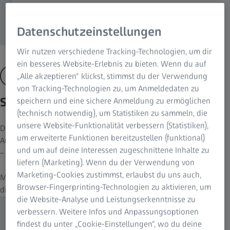
Datenschutzeinstellungen
Wir nutzen verschiedene Tracking-Technologien, um dir
ein besseres Website-Erlebnis zu bieten. Wenn du auf
„Alle akzeptieren“ klickst, stimmst du der Verwendung
von Tracking-Technologien zu, um Anmeldedaten zu
Sehen Sie das Auge in all seinen Details
speichern und eine sichere Anmeldung zu ermöglichen
(technisch notwendig), um Statistiken zu sammeln, die
unsere Website-Funktionalität verbessern (Statistiken),
Die Stereo Coaxial Illumination (SCI) von ZEISS sorgt für eine gute
um erweiterte Funktionen bereitzustellen (funktional)
Ausleuchtung des Auges mit einem verzögerungsfreien Rotreflex
und um auf deine Interessen zugeschnittene Inhalte zu
– auch bei fortgeschrittenen Katarakten.
liefern (Marketing). Wenn du der Verwendung von
Marketing-Cookies zustimmst, erlaubst du uns auch,
®
Mit der integrierten Superlux
Eye Xenon-Beleuchtung sehen Sie
Browser-Fingerprinting-Technologien zu aktivieren, um
die Strukturen des Auges in großer Detailtiefe.
die Website-Analyse und Leistungserkenntnisse zu
verbessern. Weitere Infos und Anpassungsoptionen
findest du unter „Cookie-Einstellungen“, wo du deine