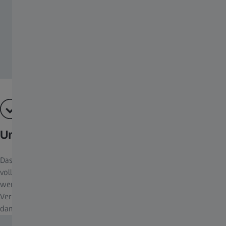
Unabhängiger zweiter Blick
Das Operationsmikroskop ZEISS OPMI Lumera T kann mit einem
vollständig integrierten Assistentenmikroskop ausgestattet
werden. Der zweite Chirurg wählt seine Fokussierung und
Vergrößerung unabhängig vom ersten Chirurgen und kann
damit aktiv assistieren.