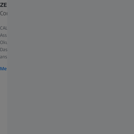
ZEISS CALLISTO eye
Computerassistierte Katarakt-OP
®
CALLISTO eye
von ZEISS spiegelt vom Chirurgen gesteuerte
Assistenzfunktionen direkt in das Operationsfeld ein. Overlays im
Okular unterstützen die markerlose Ausrichtung torischer IOLs.
Das komfortable Datenmanagement erfüllt selbst
anspruchsvollste Anforderungen an die Dokumentation.
Mehr zu ZEISS CALLISTO eye
Optionen & Zubehör