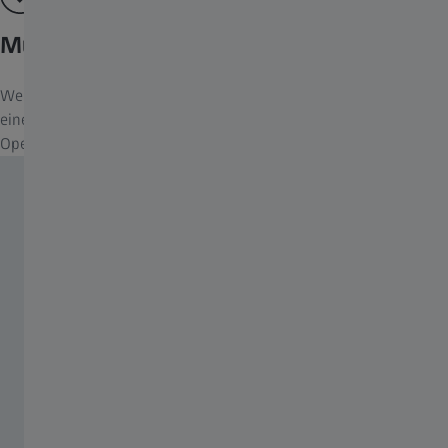
Müheloses Positionieren
Wenn die Bremsen gelöst werden, gleitet das System sanft in
eine neue Position. Sind die Bremsen fixiert, bleibt das
Operationsmikroskop unverrückbar an Ort und Stelle.