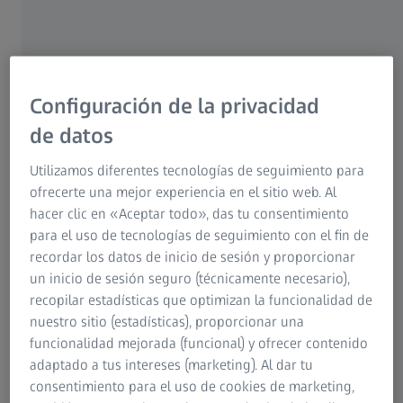
Para pacientes
Para profesionales del sector óptico
Para inversores
Grupo ZEISS
PARTE DEL ZEISS MEDICAL ECOSYSTEM
Configuración de la privacidad
Catálogo vitreorretiniano de
de datos
DORC
Utilizamos diferentes tecnologías de seguimiento para
ofrecerte una mejor experiencia en el sitio web. Al
1
El catálogo para la retina de DORC
está
hacer clic en «Aceptar todo», das tu consentimiento
formado por el sistema quirúrgico de
para el uso de tecnologías de seguimiento con el fin de
facovitrectomía DORC EVA NEXUS con una
recordar los datos de inicio de sesión y proporcionar
amplia selección de consumibles quirúrgicos y
un inicio de sesión seguro (técnicamente necesario),
recopilar estadísticas que optimizan la funcionalidad de
paquetes, una extensa serie de instrumentos
nuestro sitio (estadísticas), proporcionar una
quirúrgicos posteriores y una gran variedad de
funcionalidad mejorada (funcional) y ofrecer contenido
líquidos y taponamientos quirúrgicos para
adaptado a tus intereses (marketing). Al dar tu
cubrir todas las necesidades para sus
consentimiento para el uso de cookies de marketing,