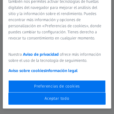
procedimientos.
también nos permites activar tecnologías de huellas
digitales del navegador para mejorar el análisis del
Descubra el catálogo completo
sitio y la información sobre el rendimiento. Puedes
encontrar más información y opciones de
personalización en «Preferencias de cookies», donde
puedes cambiar tu configuración. Tienes derecho a
revocar tu consentimiento en cualquier momento.
Categorías de producto de DORC
Nuestra
Aviso de privacidad
ofrece más información
Seleccionar una categoría
sobre el uso de la tecnología de seguimiento.
Sistemas quirúrgicos I Consumibles
Aviso sobre cookies
Información legal
Sistemas quirúrgicos I Consumibles
Preferencias de cookies
Aceptar todo
Instrumentos