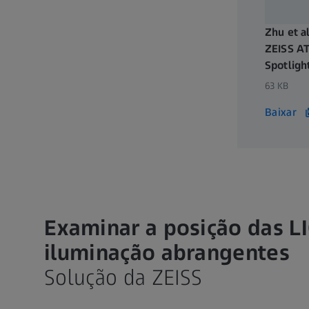
Zhu et al
ZEISS AT
Spotligh
63 KB
Baixar
Examinar a posição das L
iluminação abrangentes
Solução da ZEISS