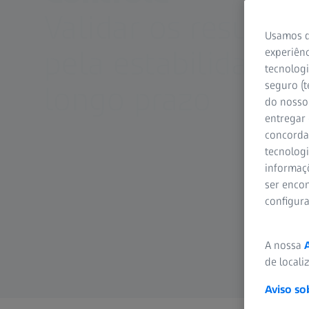
Validar os resultad
Usamos d
pela estabilidade r
experiênc
tecnologi
seguro (t
longo prazo
do nosso 
entregar
concorda
tecnologi
informaç
ser encon
configur
A nossa
de locali
Aviso so