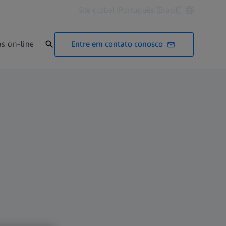
Site global (Português (Brasil))
Entre em contato conosco
as on-line