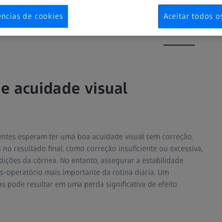
ências de cookies
Aceitar todos o
a
Planejamento
Tratamento
Controle
e acuidade visual
ientes esperam ter uma boa acuidade visual sem correção,
no resultado final, como correção insuficiente ou excessiva,
dições da córnea. No entanto, assegurar a estabilidade
ós-operatório mais importante da rotina diária. Um
s pode resultar em uma perda significativa de efeito