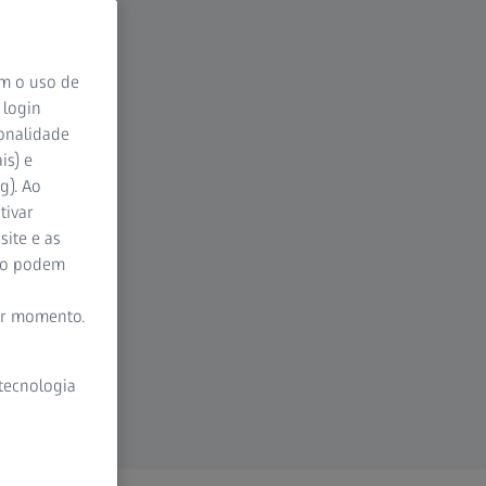
om o uso de
 login
ionalidade
is) e
g). Ao
tivar
site e as
ão podem
er momento.
 tecnologia