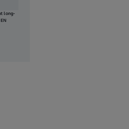
ht long-
y EN