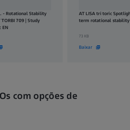
. - Rotational Stability
AT LISA tri toric Spotlig
 TORBI 709 | Study
term rotational stabilit
t EN
73 KB
Baixar
IOs com opções de