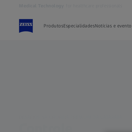
Medical Technology
for healthcare professionals
Abre em outra guia
Produtos
Especialidades
Notícias e evento
DESAFIOS NA CIRURGIA PREMIUM DA CATARATA
Controle