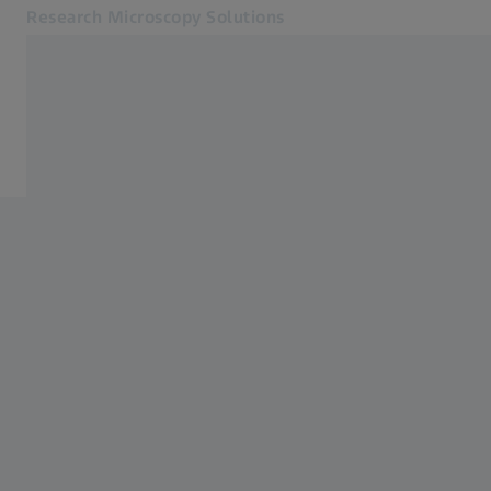
Research Microscopy Solutions
Öffnet sich in einem neuen Tab
Anwendungen
Software
Produkte
Service und Support
Wir über uns
Kontakt
Online Shop
Verwandte ZEISS Websites
Medizintechnik
Industrielle Messtechnik
ZEISS Gruppe