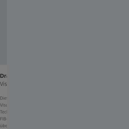
Dragonfly 3D World ZEISS Edition
Visualisierungs- und Analyse-Software
Diese fortschrittliche Softwarelösung dient der Analyse und
Visualisierung von 3D-Daten, die mit unterschiedlichsten
Technologien erhoben wurden, u. a. Röntgenmikroskopsysteme,
FIB-REM und REM. Dragonfly 3D World ZEISS Edition ist exklusiv
über ZEISS erhältlich und bietet ein intuitives, vollständiges und