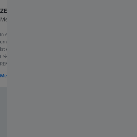
ZEISS Atlas 5
Meistern Sie multidimensionale Herausforderungen
In einer probenzentrierten, korrelativen Umgebung erstellen Sie
umfangreiche multidimensionale und multimodale Bilder. Atlas 5
ist die leistungsstarke und gleichzeitig intuitive Lösung, die die
Leistung von ZEISS REM (Rasterelektronenmikroskopen) und FIB-
REM (REM mit fokussiertem Ionenstrahl) erweitert.
Mehr zu Atlas 5