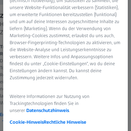
(technisch notwendig), um Statistiken zu sammeln, die
unsere Website-Funktionalität verbessern (Statistiken),
um erweiterte Funktionen bereitzustellen (funktional)
ZEISS Advanced Reconstruction Toolbox (ART)
und um auf deine Interessen zugeschnittene Inhalte zu
Hochmoderne Rekonstruktionstechnologien für Ihr
liefern (Marketing). Wenn du der Verwendung von
ZEISS Röntgenmikroskop oder microCT
Marketing-Cookies zustimmst, erlaubst du uns auch,
Browser-Fingerprinting-Technologien zu aktivieren, um
Treiben Sie Ihre Forschung voran und steigern Sie die
die Website-Analyse und Leistungserkenntnisse zu
Rentabilität Ihrer ZEISS Xradia Röntgenmikroskop-Plattform.
verbessern. Weitere Infos und Anpassungsoptionen
Die einzigartigen Programme der Advanced Reconstruction
findest du unter „Cookie-Einstellungen“, wo du deine
Toolbox (ART) basieren auf KI und profunden Kenntnissen der
Einstellungen ändern kannst. Du kannst deine
Röntgenphysik sowie Kundenanwendungen und überwinden
Zustimmung jederzeit widerrufen.
einige der größten Herausforderungen bei der Bildgebung auf
neue und innovative Weise. Die optional erhältlichen Module
laufen für einfaches, bedienfreundliches Arbeiten direkt auf
Weitere Informationen zur Nutzung von
Workstations.
Trackingtechnologien finden Sie in
unserer
Datenschutzhinweis
.
Erfahren Sie mehr über die Advanced Reconstruction Toolbox
Cookie-Hinweis
Rechtliche Hinweise