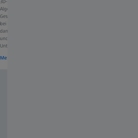
3D-Röntgenmikroskopie und KI-gestützten Deep-Learning-
Algorithmen die Mineralienklassifizierung und die
Gesteinscharakterisierung. So erweitern Sie Ihre Möglichkeiten
bei der Analyse und steigern Ihre Produktivität – und schaffen
damit ideale Voraussetzungen für quantitative chemische Analyse
und Quantifizierung, datenbasierte Klassifizierung, geochemische
Untersuchungen und Texturbeschreibungen.
Mehr zu Phase Identifier