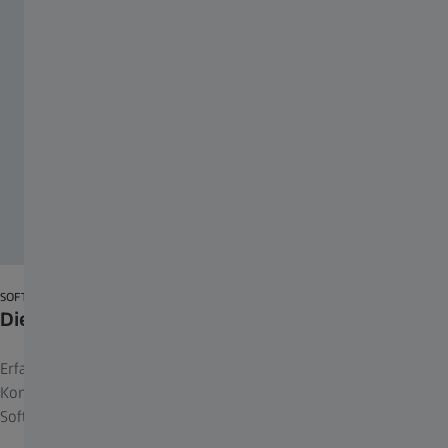
SOFTWARE FINDER
Die interaktive Auswahlberatung
Erfahren Sie mehr über ZEISS Software, Workstations und
Kompatibilitäten, neue Softwarefunktionen und aktuelle
Software-Releases.