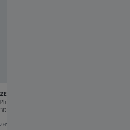
ZEISS Phase Identifier
Phasenidentifizierung und Texturanalysen in 2D und
3D
ZEISS Phase Identifier automatisiert mit hochmoderner REM- und