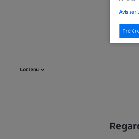
Avis sur 
Préfér
Contenu
Regard