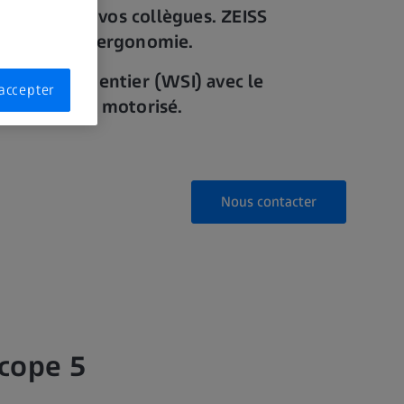
 la santé de vos collègues. ZEISS
art belle à l'ergonomie.
pécimen en entier (WSI) avec le
accepter
Axioscope 7 motorisé.
Nous contacter
scope 5