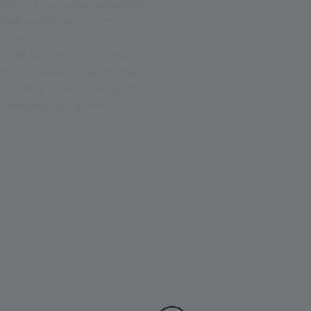
a caméra de microscope autonome
onfiguration parfaite qui
tiples.
ation UV, bleu, vert et rouge. Il
 le déclencheur. Le système prend
on, capture l'image, change de
ux multiples superposée en