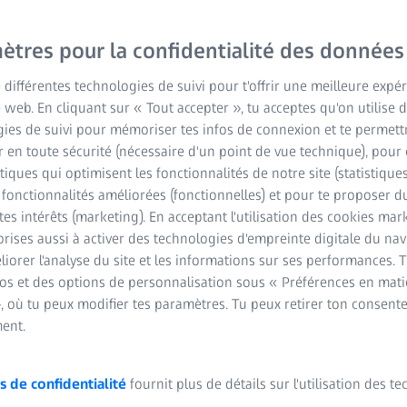
La gamme ZEISS Axioscop
ètres pour la confidentialité des données
qualité aux laboratoires
e différentes technologies de suivi pour t'offrir une meilleure expé
recherche et cliniques, e
e web. En cliquant sur « Tout accepter », tu acceptes qu'on utilise 
histologiques de routine
ies de suivi pour mémoriser tes infos de connexion et te permett
encore des processus d'i
 en toute sécurité (nécessaire d'un point de vue technique), pour 
solidité et intégration n
stiques qui optimisent les fonctionnalités de notre site (statistique
Axioscope sont dotés de f
s fonctionnalités améliorées (fonctionnelles) et pour te proposer 
tes intérêts (marketing). En acceptant l'utilisation des cookies mark
commandes ergonomiques.
rises aussi à activer des technologies d'empreinte digitale du na
déclencheur, terminé ! 
iorer l'analyse du site et les informations sur ses performances. 
l'analyse et à la documen
fos et des options de personnalisation sous « Préférences en mati
, où tu peux modifier tes paramètres. Tu peux retirer ton consent
ent.
En un seul clic, c
caméra se règle 
commutation entre
s de confidentialité
fournit plus de détails sur l'utilisation des t