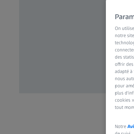
Param
On utilis
notre sit
technolog
connecter
des stati
offrir de
adapté à 
nous auto
pour amél
plus d'in
cookies »
tout mom
Notre
Avi
de suivi.