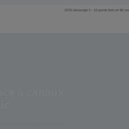
ZEISS Axioscope 5 – 10 points forts en 90 se
nce à canaux
ic
mais été aussi simple. Associez le