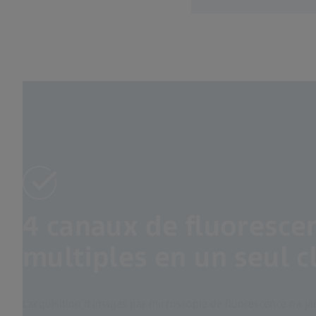
4 canaux de fluoresce
multiples en un seul cl
L'acquisition d'images par microscopie de fluorescence n'a ja