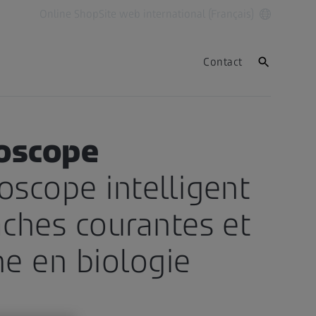
Online Shop
Site web international (Français)
Contact
oscope
oscope intelligent
âches courantes et
he en biologie