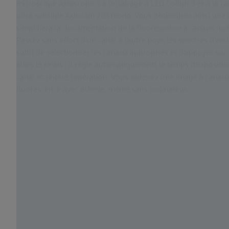
microscope Axioscope 5 à l'éclairage à LED Colibri 3 et à l
ultra sensible Axiocam 203 mono. Vous obtiendrez ainsi une c
simplifiera la documentation de la fluorescence à canaux mul
Passez sans effort d'un canal à l'autre pour les spectres d'excit
suffit de sélectionner les canaux appropriés et d'appuyer sur
alors le relais : il règle automatiquement le temps d'expositi
canal et réitère l'opération. Vous obtenez une image à cana
fluorescence avec échelle, même sans ordinateur.