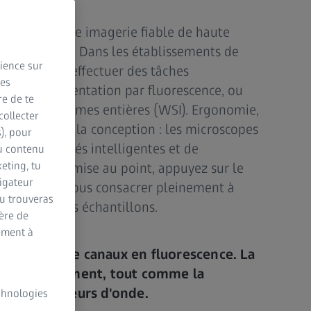
e fournit une imagerie fiable de haute
 biomédicaux. Dans les établissements de
rience sur
lle permet d'effectuer des tâches
des
 et la documentation par fluorescence, ou
re de te
magerie de lames entières (WSI). Ergonomie,
collecter
umérique dès la conception : les microscopes
s), pour
onctionnalités intelligentes et de
du contenu
eting, tu
 Faites la mise au point, appuyez sur le
vigateur
Vous pouvez vous consacrer pleinement à
Tu trouveras
tation de vos échantillons.
ère de
ement à
apturez quatre canaux en fluorescence. La
automatiquement, tout comme la
 les longueurs d'onde.
echnologies