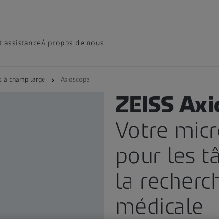
t assistance
À propos de nous
s à champ large
Axioscope
PRODUIT
ZEISS Axi
Votre micr
pour les t
la recherc
médicale