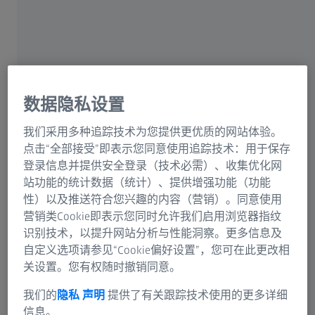
品时，只有仔细观察产品的内部结构，才能领略计量技术
的精妙。从吹风机、电动牙刷等日常用品，到医疗器械、
汽车制造乃至航空航天工程，高精度测量技术已成为不可
或缺的工具。
数据隐私设置
我们采用多种追踪技术为您提供更优质的网站体验。
点击“全部接受”即表示您同意使用追踪技术：用于保存
登录信息并提供安全登录（技术必需）、收集优化网
站功能的统计数据（统计）、提供增强功能（功能
越是深入了解计量学的奥秘，就
性）以及推送符合您兴趣的内容（营销）。同意使用
会越发痴迷于这个微米尺度上的
营销类Cookie即表示您同时允许我们启用浏览器指纹
世界——它正从众多方面让我们的
识别技术，以提升网站分析与性能洞察。更多信息及
生活变得更便捷、更美好。计量
自定义选项请参见“Cookie偏好设置”，您可在此更改相
关设置。您有权随时撤销同意。
学使医疗植入体更精密、汽车引
擎更强劲、飞机发动机更耐用、
我们的
隐私 声明
提供了有关跟踪技术使用的更多详细
智能手机功能更强大，而这些只
信息。