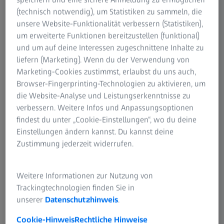
von Sensoren an der Pumpe gemessen. Die Technologie
(technisch notwendig), um Statistiken zu sammeln, die
kompensiert dann schnell und automatisiert Leckagen an
unsere Website-Funktionalität verbessern (Statistiken),
der Inzision, um den voreingestellten IOP-Wert zu
um erweiterte Funktionen bereitzustellen (funktional)
erhalten, und sorgt für eine konstant stabile Kammer.
und um auf deine Interessen zugeschnittene Inhalte zu
liefern (Marketing). Wenn du der Verwendung von
Marketing-Cookies zustimmst, erlaubst du uns auch,
Browser-Fingerprinting-Technologien zu aktivieren, um
die Website-Analyse und Leistungserkenntnisse zu
verbessern. Weitere Infos und Anpassungsoptionen
Originalsprache: EN | Untertitel: Keine
findest du unter „Cookie-Einstellungen“, wo du deine
Einstellungen ändern kannst. Du kannst deine
Zustimmung jederzeit widerrufen.
Weitere Informationen zur Nutzung von
Trackingtechnologien finden Sie in
unserer
Datenschutzhinweis
.
Cookie-Hinweis
Rechtliche Hinweise