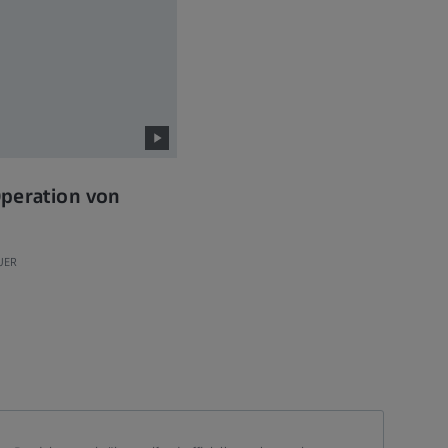
peration von
n
UER