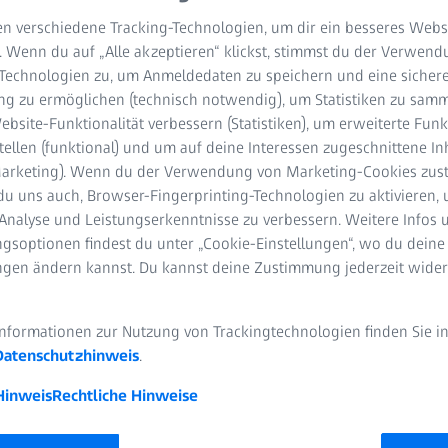
äulenmetastasen
n verschiedene Tracking-Technologien, um dir ein besseres Websi
. Wenn du auf „Alle akzeptieren“ klickst, stimmst du der Verwen
S Spine Week 2021 (Aufzeichnung)
-Technologien zu, um Anmeldedaten zu speichern und eine sicher
g zu ermöglichen (technisch notwendig), um Statistiken zu samm
DEODAUER
bsite-Funktionalität verbessern (Statistiken), um erweiterte Fun
tellen (funktional) und um auf deine Interessen zugeschnittene In
(Marketing). Wenn du der Verwendung von Marketing-Cookies zus
du uns auch, Browser-Fingerprinting-Technologien zu aktivieren, 
Analyse und Leistungserkenntnisse zu verbessern. Weitere Infos 
gsoptionen findest du unter „Cookie-Einstellungen“, wo du deine
ungen ändern kannst. Du kannst deine Zustimmung jederzeit wider
u
t, Oberarzt für Wirbelsäulenchirurgie, Orthopädisch-Unfallchirurgi
heim, Deutschland
Informationen zur Nutzung von Trackingtechnologien finden Sie i
Datenschutzhinweis
.
Hinweis
Rechtliche Hinweise