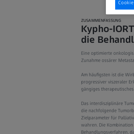
Cookie
ZUSAMMENFASSUNG
Kypho-IORT:
die Behand
Eine optimierte onkologis
Zunahme ossärer Metasta
Am häufigsten ist die Wi
progressiver viszeraler E
gängiges therapeutisches
Das interdisziplinäre Tu
die nachfolgende Tumorbe
Zielparameter für Palliati
wahren. Die Kombination a
Behandlungsverfahren, da