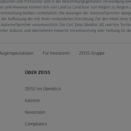
optionen und Protokolle sind in der bestimmungsgemäßen Verwendung eines
en und Hinweise können sich von Land zu Land bzw. von Region zu Region un
rentwicklung bleiben vorbehalten. Die Aussagen der Autoren/Sprecher spieg
er Auffassung der mit ihnen verbundenen Einrichtung. Für den Inhalt ihres 
 Autoren/Sprecher verantwortlich. Die Carl Zeiss Meditec AG und ihre Tocht
echer stützen, und übernehmen keinerlei Verantwortung oder Haftung für di
Augenspezialisten
Für Investoren
ZEISS Gruppe
ÜBER ZEISS
ZEISS im Überblick
Karriere
Newsroom
Compliance