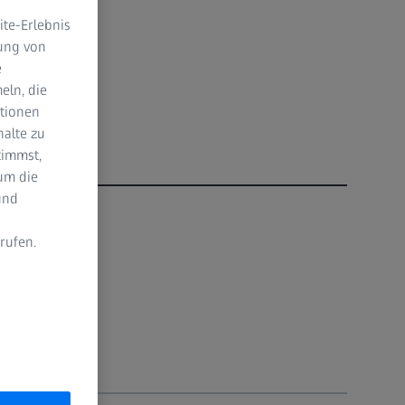
te-Erlebnis
dung von
e
eln, die
ktionen
halte zu
timmst,
um die
und
rufen.
sches Zentrum,
n