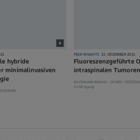
021
PEER INSIGHTS
22. DEZEMBER 2021
le hybride
Fluoreszenzgeführte O
der minimalinvasiven
intraspinalen Tumore
gie
On-Demand-Webinar -
18 MIN. VIDEODA
Yu-Mi Ryang
IDEODAUER