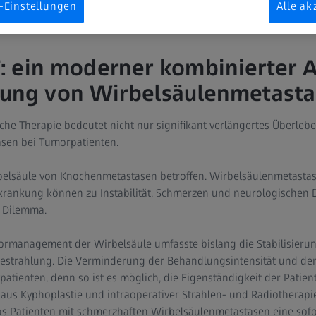
-Einstellungen
Alle ak
 ein moderner kombinierter A
lung von Wirbelsäulenmetast
che Therapie bedeutet nicht nur signifikant verlängertes Überleb
sen bei Tumorpatienten.
rbelsäule von Knochenmetastasen betroffen. Wirbelsäulenmetastas
rkrankung können zu Instabilität, Schmerzen und neurologischen D
 Dilemma.
mormanagement der Wirbelsäule umfasste bislang die Stabilisieru
strahlung. Die Verminderung der Behandlungsintensität und der 
vpatienten, denn so ist es möglich, die Eigenständigkeit der Pati
us Kyphoplastie und intraoperativer Strahlen- und Radiotherapie 
s Patienten mit schmerzhaften Wirbelsäulenmetastasen eine sofo