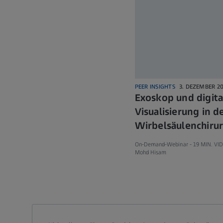
PEER INSIGHTS
3. DEZEMBER 2
Exoskop und digita
Visualisierung in 
Wirbelsäulenchirur
On-Demand-Webinar -
19 MIN. V
Mohd Hisam
Call contact at
Call contact on mobile at
Send contact a mail to