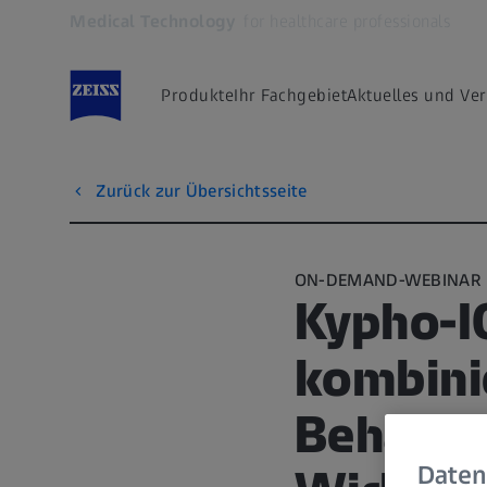
Medical Technology
for healthcare professionals
Öffnet sich in einem neuen Tab
Produkte
Ihr Fachgebiet
Aktuelles und Ve
Zurück zur Übersichtsseite
ON-DEMAND-WEBINAR
Kypho-I
kombinie
Behandl
Daten