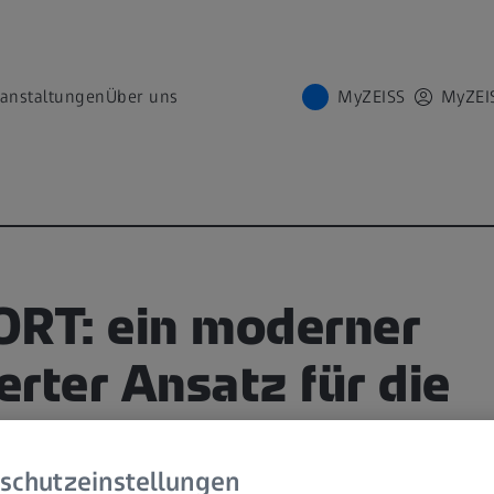
ranstaltungen
Über uns
MyZEISS
MyZEI
ORT: ein moderner
rter Ansatz für die
ung von
schutzeinstellungen