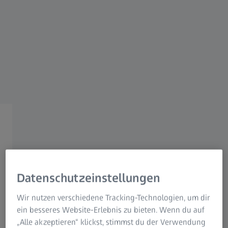
Für Patienten
Technische Daten
Für Augenspezialisten
Für Investoren
ZEISS Gruppe
PRODUKTDETAILS
Einhandbedienung
Das multifunktionale Mode Control
Bedienelement sorgt für ununterbrochene
Datenschutzeinstellungen
Arbeitsabläufe. Sie steuern das Mikroskop von
Wir nutzen verschiedene Tracking-Technologien, um dir
einer Handposition aus, ohne Ihre bevorzugte
ein besseres Website-Erlebnis zu bieten. Wenn du auf
Arbeitsposition zu verlassen.
„Alle akzeptieren“ klickst, stimmst du der Verwendung