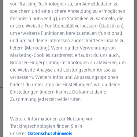
von Tracking-Technologien zu, um Anmeldedaten zu
speichern und eine sichere Anmeldung zu ermöglichen
(technisch notwendig), um Statistiken zu sammeln, die
Die Einhandbedienung des ergonomischen
unsere Website-Funktionalität verbessern (Statistiken),
Mikroskops
um erweiterte Funktionen bereitzustellen (funktional)
und um auf deine Interessen zugeschnittene Inhalte zu
Mit nur einem Finger können Sie die Visualisierungs- und
liefern (Marketing). Wenn du der Verwendung von
Aufnahmemodi aktivieren und alle Fokus- und
Marketing-Cookies zustimmst, erlaubst du uns auch,
Lichteinstellungen steuern, um die Helligkeit sowie den
Browser-Fingerprinting-Technologien zu aktivieren, um
SpotLight-Durchmesser anzupassen. So behalten Sie bei
die Website-Analyse und Leistungserkenntnisse zu
der Behandlung alles im Blick.
verbessern. Weitere Infos und Anpassungsoptionen
findest du unter „Cookie-Einstellungen“, wo du deine
Einstellungen ändern kannst. Du kannst deine
Zustimmung jederzeit widerrufen.
Aktivierung der Visualisierungs- und
Aufnahmemodi
Weitere Informationen zur Nutzung von
Trackingtechnologien finden Sie in
Bedienung von Varioskop 230
unserer
Datenschutzhinweis
.