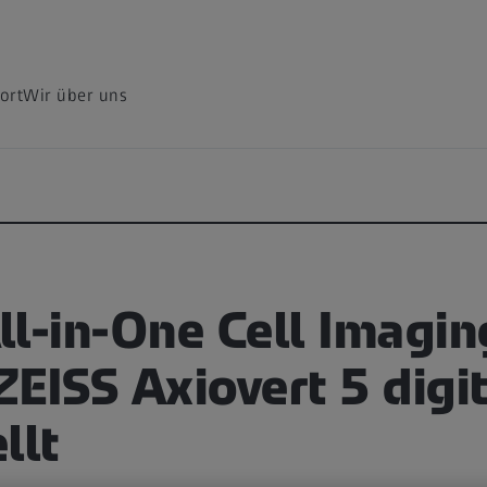
ort
Wir über uns
ll-in-One Cell Imagin
EISS Axiovert 5 digi
llt