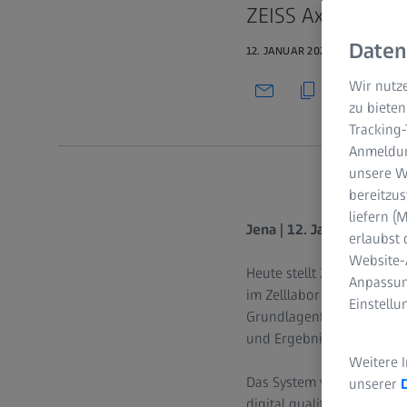
ZEISS Axiovert 5 d
Daten
12. JANUAR 2023
Wir nutze
zu bieten
Tracking
Anmeldun
unsere We
bereitzus
liefern 
Jena | 12. Januar 2023 |
erlaubst 
Website-
Heute stellt ZEISS sein neu
Anpassun
im Zelllabor durch künstl
Einstell
Grundlagenforschung, vom
und Ergebnisse besser re
Weitere 
Das System verfügt über e
unserer
digital qualitativ hochw