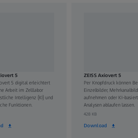
en Marke gestaltet ZEISS den technologischen Fortschritt mit und 
tik und angrenzende Bereiche weiter voran. Grundlage für den E
der Technologie- und Marktführerschaft von ZEISS sind die nachh
ng und Entwicklung. ZEISS investiert 13% seines Umsatzes in F
se hohen Aufwendungen haben bei ZEISS eine lange Tradition und
erinnen und Mitarbeitern ist ZEISS in fast 50 Ländern mit rund 3
estandorten sowie 27 Forschungs- und Entwicklungsstandorten wel
rt des 1846 in Jena gegründeten Unternehmens ist Oberkochen, De
iovert 5
ZEISS Axiovert 5
lschaft, der Carl Zeiss AG, ist die Carl-Zeiss-Stiftung, eine der 
vert 5 digital erleichtert
Per Knopfdruck können Be
 der Wissenschaft.
he Arbeit im Zelllabor
Einzelbilder, Mehrkanalbild
tliche Intelligenz (KI) und
aufnehmen oder KI-basier
nter
www.zeiss.de
che Funktionen.
Analysen ablaufen lassen.
428 KB
ad
Download
py Solutions