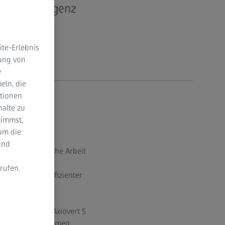
cher Intelligenz
te-Erlebnis
dung von
e
eln, die
ktionen
halte zu
timmst,
um die
und
ichtert die tägliche Arbeit
utine bis zur
rufen.
en Prozesse effizienter
n
ngen mit ZEISS Axiovert 5
matisch vorgenommen.