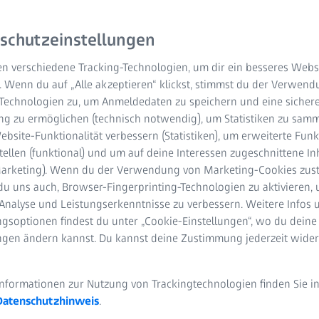
igital unterstützt Arbeitsabläufe mit künstli
schutzeinstellungen
n verschiedene Tracking-Technologien, um dir ein besseres Websi
. Wenn du auf „Alle akzeptieren“ klickst, stimmst du der Verwen
-Technologien zu, um Anmeldedaten zu speichern und eine sicher
g zu ermöglichen (technisch notwendig), um Statistiken zu samm
bsite-Funktionalität verbessern (Statistiken), um erweiterte Fun
tellen (funktional) und um auf deine Interessen zugeschnittene In
(Marketing). Wenn du der Verwendung von Marketing-Cookies zus
 ZEISS Research Microscopy Solutions
du uns auch, Browser-Fingerprinting-Technologien zu aktivieren, 
Analyse und Leistungserkenntnisse zu verbessern. Weitere Infos 
es All-in-One Cell Imaging System vor. ZEISS Axiovert 5 digital erle
gsoptionen findest du unter „Cookie-Einstellungen“, wo du deine
iche Intelligenz (KI) und automatische Funktionen. Von der Laborro
ungen ändern kannst. Du kannst deine Zustimmung jederzeit wider
 Phasenkontrast bis zur Mehrkanal-Fluoreszenzbildgebung, werd
produzierbar.
Informationen zur Nutzung von Trackingtechnologien finden Sie i
in intuitives Bedienungskonzept. Auch unerfahrenen Nutzern geli
Datenschutzhinweis
.
ertige Bilder, denn Einstellungen oder Anpassungen werden auto