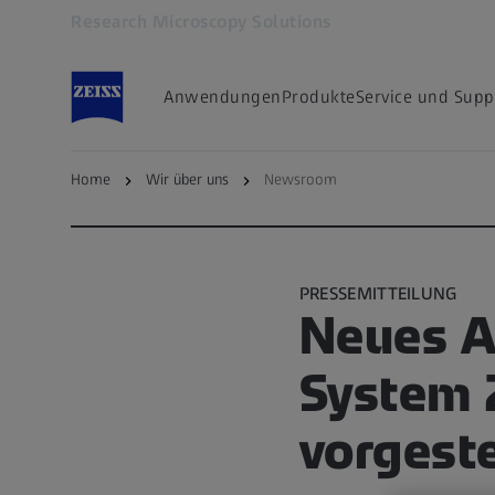
Research Microscopy Solutions
Öffnet sich in einem neuen Tab
Anwendungen
Produkte
Service und Supp
Home
Wir über uns
Newsroom
Zum ZEISS Microscopy Newsroom
PRESSEMITTEILUNG
Neues A
System Z
vorgeste