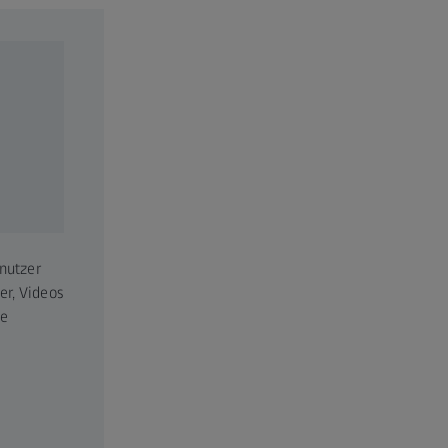
bringt mit seinen
rfolg und den weiteren
altig hohen
orschungs- und
 sind gleichermaßen eine
0 Produktionsstandorten,
tweit aktiv (Stand:
utschland. Alleinige
größten deutschen
nutzer
er, Videos
te