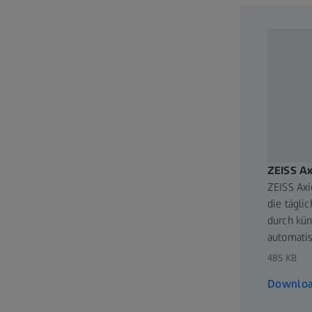
Portfolio und einer stark
Lösungen die Welt der Op
kontinuierlichen Ausbau 
Aufwendungen für Forschu
Entwicklungsarbeit – die
Investition in die Zukunft.
Mit über 38.000 Mitarbeit
60 Vertriebs- und Servic
30.09.2022). Hauptstando
ZEISS Ax
Eigentümerin der Dachgesel
ZEISS Axio
Stiftungen zur Förderung
die täglic
durch küns
Weitere Informationen u
automatis
485 KB
Downlo
ZEISS Research Microsco