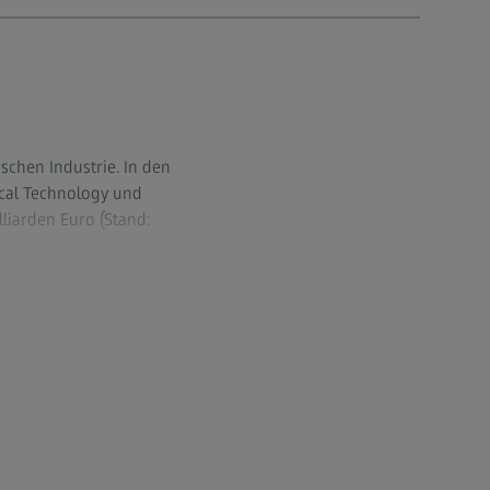
chen Industrie. In den
ical Technology und
liarden Euro (Stand:
e industrielle
 Materialforschung sowie
hirurgie. ZEISS steht
ementen von der
Ferngläser sind weltweit
 4.0 ausgerichteten