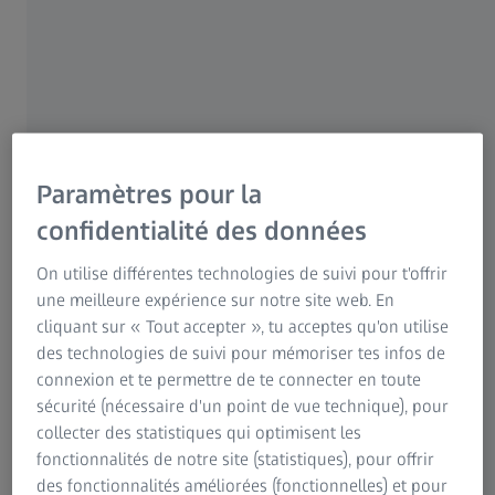
d'interrogation dans une application ZEISS, ayez une
pensée pour Zuzanna. Elle est ingénieure de haut
niveau en documentation technique à Słupsk, en
Pologne, et donc l'une des expertes derrière ces
manuels. Elle élabore des guides d'utilisation essentiels
sur les logiciels dont sont dotés les équipements
industriels ZEISS.
Paramètres pour la
Mais elle n'a pas toujours mené cette carrière. Elle a
confidentialité des données
découvert le poste idéal lorsqu'elle est devenue
maman.
On utilise différentes technologies de suivi pour t'offrir
une meilleure expérience sur notre site web. En
cliquant sur « Tout accepter », tu acceptes qu'on utilise
des technologies de suivi pour mémoriser tes infos de
connexion et te permettre de te connecter en toute
sécurité (nécessaire d'un point de vue technique), pour
collecter des statistiques qui optimisent les
fonctionnalités de notre site (statistiques), pour offrir
des fonctionnalités améliorées (fonctionnelles) et pour