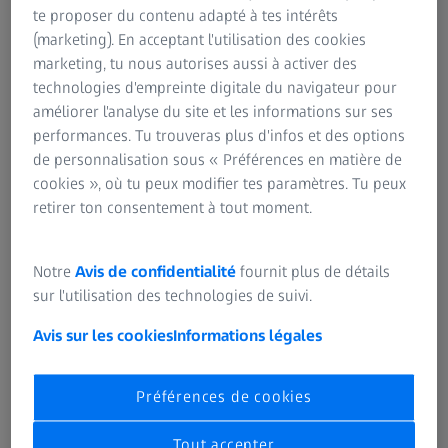
te proposer du contenu adapté à tes intérêts
(marketing). En acceptant l'utilisation des cookies
marketing, tu nous autorises aussi à activer des
technologies d'empreinte digitale du navigateur pour
améliorer l'analyse du site et les informations sur ses
performances. Tu trouveras plus d'infos et des options
de personnalisation sous « Préférences en matière de
cookies », où tu peux modifier tes paramètres. Tu peux
Le talent de rédiger des manuels
retirer ton consentement à tout moment.
Quand les utilisateurs d'appareils spécialisés ont besoin
d'être guidés, les manuels de Zuzanna leur viennent en
Notre
Avis de confidentialité
fournit plus de détails
aide. En combinant images et texte, elle explique
sur l'utilisation des technologies de suivi.
méticuleusement les complexités des différentes
fonctionnalités des applications, s'efforçant de répondre à
Avis sur les cookies
Informations légales
toute question potentielle d'un utilisateur.
Rédiger des manuels est une tâche difficile. Le rôle de
Préférences de cookies
Zuzanna requiert de l'empathie pour les utilisateurs finaux,
une profonde compréhension des fonctions des logiciels
Tout accepter