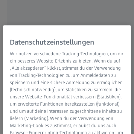
Lisa. Bei ihr ist der Kunde wirklich König, egal was
passiert. Und dieses Versprechen ist gar nicht so leicht
zu halten. Denn Lisas Kunden kommen aus dem In- und
Ausland und kaufen keine Maschinen, die in Serie
produziert werden. Nein, sie haben spezielle
Datenschutzeinstellungen
Anforderungen, die mit individuell hergestellten
Messmaschinen erfüllt werden müssen.
Wir nutzen verschiedene Tracking-Technologien, um dir
ein besseres Website-Erlebnis zu bieten. Wenn du auf
„Alle akzeptieren“ klickst, stimmst du der Verwendung
von Tracking-Technologien zu, um Anmeldedaten zu
speichern und eine sichere Anmeldung zu ermöglichen
(technisch notwendig), um Statistiken zu sammeln, die
unsere Website-Funktionalität verbessern (Statistiken),
um erweiterte Funktionen bereitzustellen (funktional)
und um auf deine Interessen zugeschnittene Inhalte zu
liefern (Marketing). Wenn du der Verwendung von
Marketing-Cookies zustimmst, erlaubst du uns auch,
Browser-Fingerprinting-Technologien zu aktivieren, um