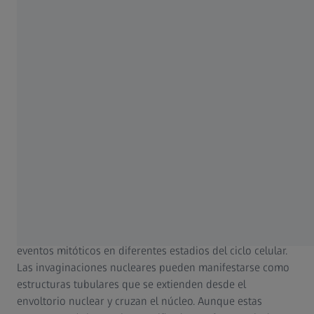
Lamina B1 en acción
La lamina B1 se localiza en el envoltorio nuclear y está
implicada en el desensamblaje y la nueva formación de la
envoltura nuclear durante la mitosis. La formación de las
llamadas «invaginaciones nucleares» se ha notificado con
frecuencia para muchos tipos celulares diferentes durante
eventos mitóticos en diferentes estadios del ciclo celular.
Las invaginaciones nucleares pueden manifestarse como
estructuras tubulares que se extienden desde el
envoltorio nuclear y cruzan el núcleo. Aunque estas