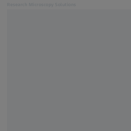
Research Microscopy Solutions
Se abrirá en otra pestaña
Aplicaciones
Microscopios basados en hoja de luz
Productos
Servicio y asistencia
Acerca de nosotros
Contacto
Online Shop
Páginas web ZEISS relacionadas
Tecnología Médica
Metrología Industrial
Grupo ZEISS