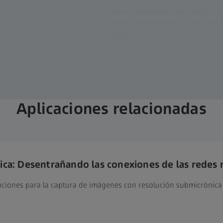
Leyenda: Hipocampo de ratón captado con Gem
Muestra cortesía de Mark H. Ellisman, Natio
Diego.​
Aplicaciones relacionadas
ca: Desentrañando las conexiones de las redes 
ciones para la captura de imágenes con resolución submicrónica 