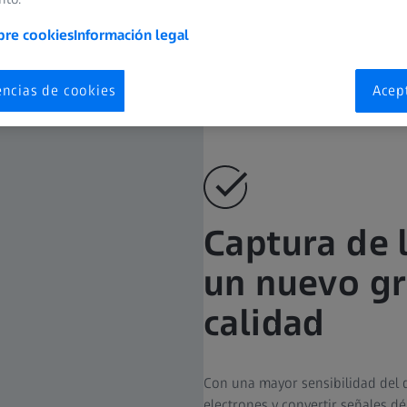
bre cookies
Información legal
encias de cookies
Acep
Captura de 
un nuevo gr
calidad
Con una mayor sensibilidad del 
electrones y convertir señales d