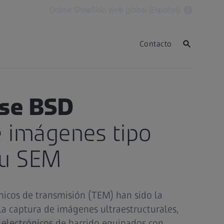
Online Shop
Sitio web global (Español)
Contacto
nse BSD
e imágenes tipo
su SEM
nicos de transmisión (TEM) han sido la
 la captura de imágenes ultraestructurales,
 electrónicos de barrido equipados con