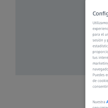
Confi
Utilizamo
experienc
para el u
sesión y 
estadísti
proporcio
tus inter
marketing
navegador
Puedes e
de cookie
consenti
Nuestra
seguimie