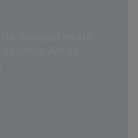
 de conjuntos de
 usando Array
​
para obtener imágenes de secciones seriales de muestras
, a continuación, reconstruir un conjunto de datos en 3D a
EISS Sense BSD cumple a la perfección los requisitos para las
 de muestras biológicas: la elevada sensibilidad del
es con bajos valores de kV y evita daños en la muestra, a la
ura de imágenes, ya que se necesitan menos electrones
ágenes de alto contraste.​