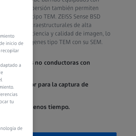
 por retrodispersión también permiten
a resolución tipo TEM. ZEISS Sense BSD
imágenes ultraestructurales de alta
grado de eficiencia y calidad de imagen, lo
timiento
ptura de imágenes tipo TEM con su SEM.
de inicio de
 recopilar
s biológicas no conductoras con
adaptado a
a.
de
el
 del detector para la captura de
miento.
 contraste.
ferencias
ocar tu
calidad en menos tiempo.
cnología de