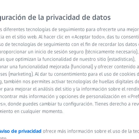
detectores de electrones
guración de la privacidad de datos
adquirir imágenes de alt
combina una captura de 
s diferentes tecnologías de seguimiento para ofrecerte una mejor
resolución con un nuevo 
ia en el sitio web. Al hacer clic en «Aceptar todo», das tu consen
que hace posible una ca
so de tecnologías de seguimiento con el fin de recordar los datos 
proporcionar un inicio de sesión seguro (técnicamente necesario),
cas que optimizan la funcionalidad de nuestro sitio (estadísticas),
Apto para muestra
nar una funcionalidad mejorada (funcional) y ofrecer contenido 
tendencia a la carg
eses (marketing). Al dar tu consentimiento para el uso de cookies 
, también nos permites activar tecnologías de huellas digitales d
Mejor sensibilidad
 para mejorar el análisis del sitio y la información sobre el rendi
imágenes con alto
ncontrar más información y opciones de personalización en «Pre
s», donde puedes cambiar tu configuración. Tienes derecho a rev
Imágenes de alta 
miento en cualquier momento.
Aviso de privacidad
ofrece más información sobre el uso de la te
nto.