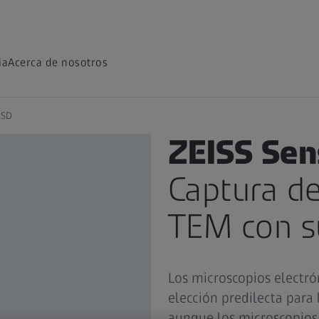
ia
Acerca de nosotros
BSD
PRODUCTO
ZEISS Se
Captura d
TEM con 
Los microscopios electró
elección predilecta para
aunque los microscopios