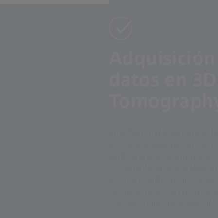
Adquisición
datos en 3D
Tomography
Array Tomography es un método 
biológicas embutidas en resina y
partir de la serie de imágenes. Z
secciones de captura de imágenes
detector permite capturar imágen
vez que permite una rápida capt
retrodispersados para generar im