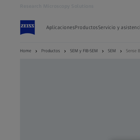
Research Microscopy Solutions
Se abrirá en otra pestaña
Aplicaciones
Productos
Servicio y asistenc
Home
Productos
SEM y FIB-SEM
SEM
Sense 