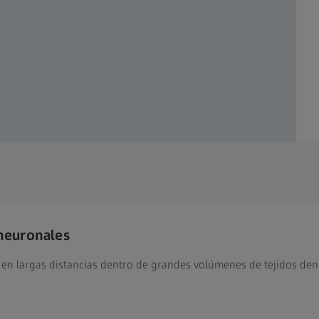
iniSEM y Sense BSD (1,5 kV, tamaño de píxel: 1 nm, intervalo de tiempo: 2 µs).
nal Center for Microscopy and Imaging Research, Universidad de California San
neuronales
en largas distancias dentro de grandes volúmenes de tejidos den