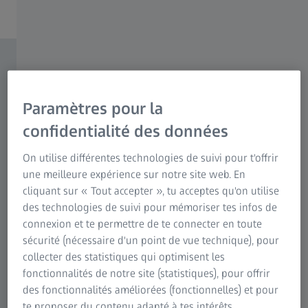
Paramètres pour la
confidentialité des données
On utilise différentes technologies de suivi pour t'offrir
une meilleure expérience sur notre site web. En
cliquant sur « Tout accepter », tu acceptes qu'on utilise
des technologies de suivi pour mémoriser tes infos de
connexion et te permettre de te connecter en toute
sécurité (nécessaire d'un point de vue technique), pour
collecter des statistiques qui optimisent les
fonctionnalités de notre site (statistiques), pour offrir
des fonctionnalités améliorées (fonctionnelles) et pour
te proposer du contenu adapté à tes intérêts