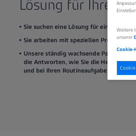
Lösung für Ihre A
Anpassun
Einstell
Sie suchen eine Lösung für eine spezi
Weitere 
unserer
Sie arbeiten mit speziellen Proben?
Cookie-
Unsere ständig wachsende Palette an Re
die Antworten, wie Sie die Herausford
Cookie
und bei Ihren Routineaufgaben meister