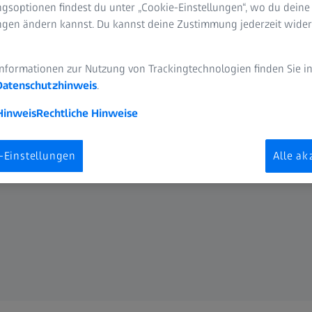
nwendung
gsoptionen findest du unter „Cookie-Einstellungen“, wo du deine
ungen ändern kannst. Du kannst deine Zustimmung jederzeit wider
fische Anwendung?
Informationen zur Nutzung von Trackingtechnologien finden Sie i
Datenschutzhinweis
.
Hinweis
Rechtliche Hinweise
ssourcen liefert Ihnen
erungen in Ihrem Labor
-Einstellungen
Alle ak
n können.