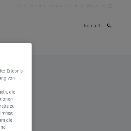
Online Shop
Internationale Website (Deutsch)
Kontakt
te-Erlebnis
dung von
e
eln, die
ktionen
halte zu
timmst,
um die
und