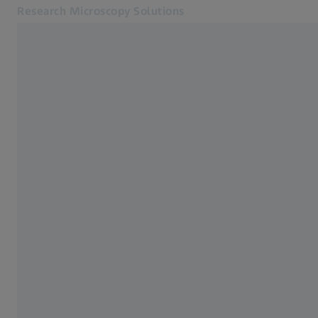
Research Microscopy Solutions
Öffnet sich in einem neuen Tab
Anwendungen
Weitfeldmikroskope
Produkte
Service und Support
Wir über uns
Kontakt
Online Shop
Verwandte ZEISS Websites
Medizintechnik
Industrielle Messtechnik
ZEISS Gruppe