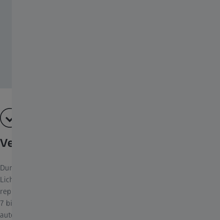
Verlässliche Ergebnisse
Durch kodierte Komponenten und ein fortschrittliches
Lichtmanagement erzielen Sie mit Axioscope verlässliche und
reproduzierbare Ergebnisse. Die motorisierte Variante Axioscope
7 bietet Ihnen die Möglichkeit, ganze Untersuchungsabläufe zu
automatisieren – was dieses Mikroskop schnell zu einem gerne