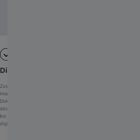
Digitale Integration
Zusammen mit einer Kamera aus dem Axiocam Portfolio und der
Imaging-Software ZEN core wird Axioscope zum digitalen
Dokumentationssystem. Der große Vorteil: Von der Steuerung
des Geräts über die Bildaufnahme, Analyse und Dokumentation
bis zur Archivierung profitieren Sie von einem durchgehend
digitalisierten Workflow.