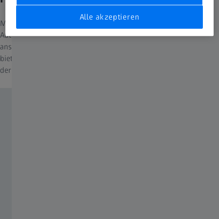
Alle akzeptieren
Mit herausragender Bedienfreundlichkeit und seinen modernen
Automatisierungsfunktionen ist Axioscope die richtige Wahl für
anspruchsvolle Routineaufgaben. Zu einem attraktiven Preis
bietet es Funktionen, die sonst nur Forschungslichtmikroskopen
der oberen Preisklasse vorbehalten sind.