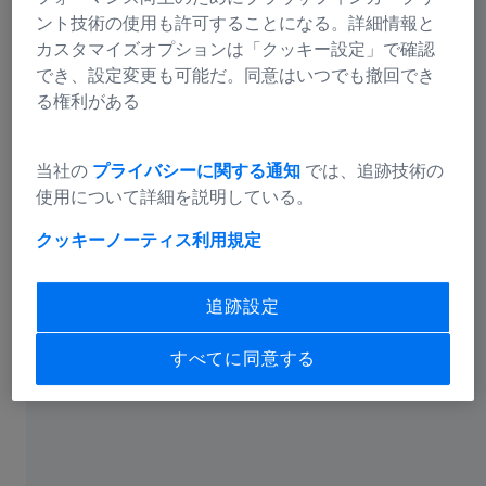
ら採取した臨床検体をスライドグラスの上に
ント技術の使用も許可することになる。詳細情報と
広げ、薄層になった細胞を染色して光学顕微
カスタマイズオプションは「クッキー設定」で確認
鏡で観察します。
でき、設定変更も可能だ。同意はいつでも撤回でき
る権利がある
トピックス
当社の
プライバシーに関する通知
では、追跡技術の
使用について詳細を説明している。
クッキーノーティス
利用規定
よく知られている剥離細胞診として、子宮頸部の細胞を
へらでこすり取る前述のパップテストや、血液、尿、胸
水、心膜液、腹水などの体液から細胞を集める検査など
追跡設定
があります。侵襲的な穿刺吸引細胞診（FNAC）では、
病理学者は細い針を使って様々な臓器から細胞を集め、
すべてに同意する
婦人科領域、リンパ節、甲状腺、乳腺、肝臓、肺、腎
臓、膵臓の細胞診を行います。このような細胞診による
スクリーニングの多くは、過形成や異形成と呼ばれ、が
ん細胞に変化する可能性のある細胞を見つけるために用
いられます。