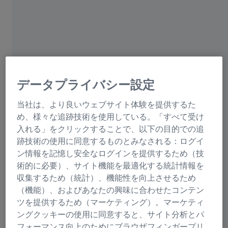
ラボの顕微鏡アプリケーション
細胞診・細胞病理学向け顕
微鏡ソリューション
データプライバシー設定
細胞レベルで疾患を発見
当社は、より良いウェブサイト体験を提供するた
め、様々な追跡技術を使用している。「すべて受け
入れる」をクリックすることで、以下の目的での追
細胞病理学や細胞診では、単一細胞や細胞構
跡技術の使用に同意するものとみなされる：ログイ
造を調べることで、細胞レベルで疾患を発見
ン情報を記憶し安全なログインを提供するため（技
します。これは、「パップテスト」の開発者
術的に必要）、サイト機能を最適化する統計情報を
でもあるギリシャの医師ジョージ・パパニコ
収集するため（統計）、機能性を向上させるため
ロウによって1928年に確立された病理学の
（機能）、およびあなたの興味に合わせたコンテン
ツを提供するため（マーケティング）。マーケティ
一分野です。現在の細胞病理学では塗抹検査
ングクッキーの使用に同意すると、サイト分析とパ
が広く用いられています。体の様々な箇所か
フォーマンス向上のためにブラウザフィンガープリ