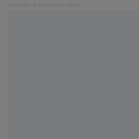
Research Microscopy Solutions
別のタブで開く
アプリケーション
アプリケーション
製品
サービス・サポート
会社概要
お問合せ
関連するZEISSウェブサイト
医療技術
工業用測定
ZEISSグループ