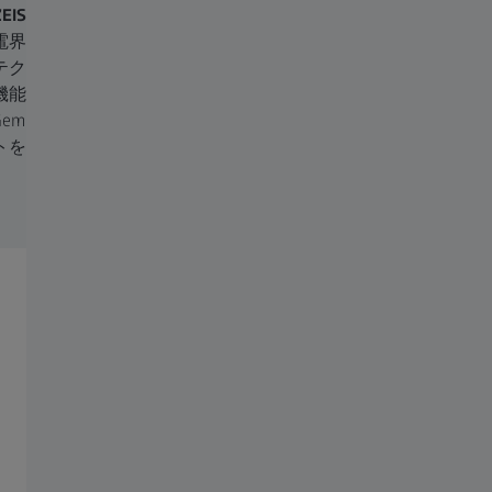
ZEISS Sigma
ZEISS Volutome
電界放出形SEM（FE-SEM）
シリアルブロックフェイス
テクノロジーと高度な解析
SEM用のチャンバー式ウル
機能の組み合わせにより、
ラミクロトームを使って細
Gemini電子光学系のメリッ
胞の超微細構造を3Dで観察
トを活用できます。
ZEISS Microscopyへのお問い合わせ
アップグレード/修理・改造