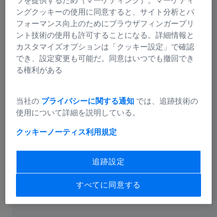
ツを提供するため（マーケティング）。マーケティ
ングクッキーの使用に同意すると、サイト分析とパ
フォーマンス向上のためにブラウザフィンガープリ
ント技術の使用も許可することになる。詳細情報と
カスタマイズオプションは「クッキー設定」で確認
でき、設定変更も可能だ。同意はいつでも撤回でき
この動画は、SBF-SEMを用いて取得したマウスの脳試料
る権利がある
の断面を示しています。それぞれのシングルブロックフ
ェース画像ではっきりと高分解能で観察され、異なる構
造を識別することができます。ご提供：Prof. Mark
当社の
プライバシーに関する通知
では、追跡技術の
Ellisman, University of California, San Diego, USA
使用について詳細を説明している。
クッキーノーティス
利用規定
追跡設定
すべてに同意する