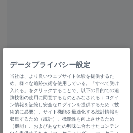
脳内の神経回路と神経細胞の形態を理解す
る
脳は、数百万の神経ネットワークとシグナル伝達経路を
有する複雑な器官です。脳組織の構造と機能との関係を
理解することは、この複雑さを部分的に解明するのに役
立ち、神経ネットワークの構造と機能を深く理解するこ
とにつながり、長期的には特定の疾患の医療介入による
治療法の解明にも役立ちます。SBF-SEMは、樹状突起や
データプライバシー設定
軸索など、神経細胞の細長く突出した構造を連続的にイ
メージングするのに最適なソリューションです。
当社は、より良いウェブサイト体験を提供するた
め、様々な追跡技術を使用している。「すべて受け
入れる」をクリックすることで、以下の目的での追
跡技術の使用に同意するものとみなされる：ログイ
ン情報を記憶し安全なログインを提供するため（技
術的に必要）、サイト機能を最適化する統計情報を
収集するため（統計）、機能性を向上させるため
（機能）、およびあなたの興味に合わせたコンテン