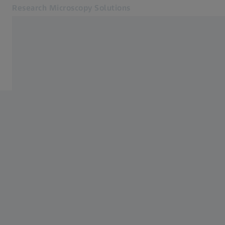
Research Microscopy Solutions
別のタブで開く
アプリケーション
シリアルブロックフェイスSEM
製品
サービス・サポート
会社概要
お問合せ
関連するZEISSウェブサイト
医療技術
工業用測定
ZEISSグループ