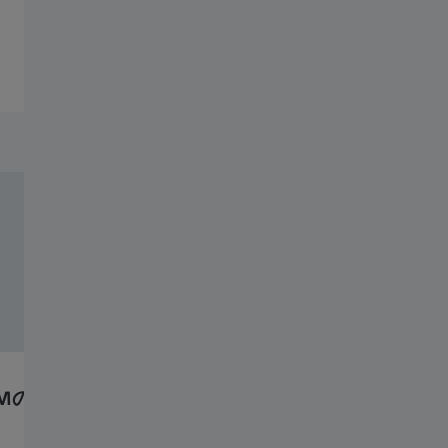
Volume EMに関する詳細をご覧ください
Mの
Volume EM法の概要
eBoo
Elec
vEMの5つのメソッドについてその概要、特