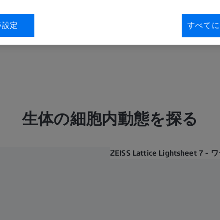
跡設定
すべてに
生体の細胞内動態を探る
ZEISS Lattice Lightsheet 