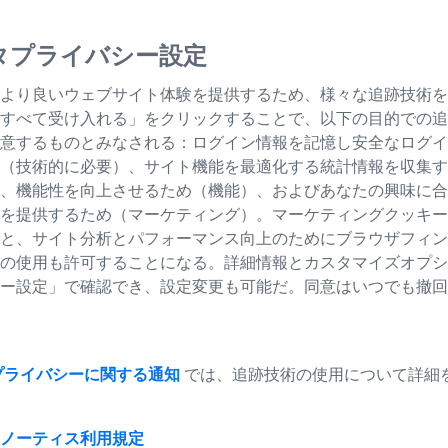
まお使いいただけます
タプライバシー設定
を光毒性から最大限保
と動態のボリュームイ
より良いウェブサイト体験を提供するため、様々な追跡技術を
未だかつてないほど細
すべて受け入れる」をクリックすることで、以下の目的での追
になります。
意するものとみなされる：ログイン情報を記憶し安全なログイ
（技術的に必要）、サイト機能を最適化する統計情報を収集す
、機能性を向上させるため（機能）、およびあなたの興味に合
生体試料を標準的
を提供するため（マーケティング）。マーケティングクッキー
と、サイト分析とパフォーマンス向上のためにブラウザフィン
数時間から数日の
の使用も許可することになる。詳細情報とカスタマイズオプシ
ー設定」で確認でき、設定変更も可能だ。同意はいつでも撤回
本来の比で3Dの詳
生体内のイベント
プライバシーに関する通知
では、追跡技術の使用について詳細
実験に全意識を集
ノーティス
利用規定