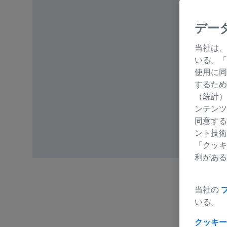
デー
当社は、
いる。「
使用に同
するため
（統計）
ンテンツ
同意する
ント技術
「クッキ
利がある
当社の
いる。
クッキー