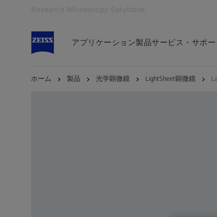
Research Microscopy Solutions
別のタブで開く
アプリケーション
製品
サービス・サポー
ホーム
製品
光学顕微鏡
LightSheet顕微鏡
La