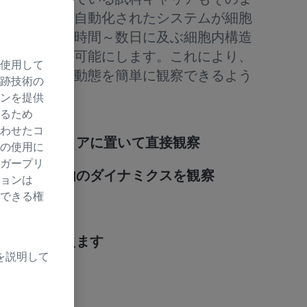
。使いやすく自動化されたシステムが細胞
護しつつ、数時間～数日に及ぶ細胞内構造
メージングを可能にします。これにより、
使用して
部まで生体の動態を簡単に観察できるよう
跡技術の
ンを提供
るため
わせたコ
な試料キャリアに置いて直接観察
の使用に
ガープリ
生体の細胞内のダイナミクスを観察
ョンは
できる権
細を観察
を逃さず捉えます
を説明して
中