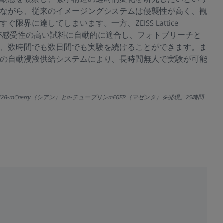
ながら、従来のイメージングシステムは侵襲性が高く、観
限界に達してしまいます。一方、ZEISS Lattice
構造の光が感受性の高い試料に自動的に適合し、フォトブリーチと
、数時間でも数日間でも実験を続けることができます。ま
の自動浸液供給システムにより、長時間無人で実験が可能
2B-mCherry（シアン）とα-チューブリンmEGFP（マゼンタ）を発現。25時間