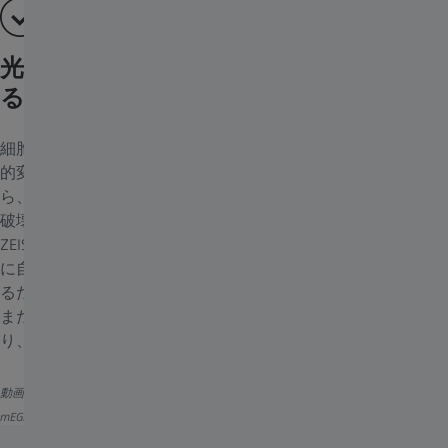
光毒性とフォトブリーチを極限まで抑え
る
細胞レベル以下の分解能で生体動態を観察し、微小構造の経時
的変化を研究したいというケースはありませんか？しかしなが
ら、従来のイメージングシステムは侵襲性が高く、観察対象を
破壊してしまうため、すぐ限界に達してしまいます。一方、
ZEISS Lattice Lightsheet 7では格子構造の光が感受性の高い試料
に自動的に適合し、フォトブリーチと光毒性を大幅に低減させ
るため、数時間でも数日間でも実験を続けることができます。
また、制御された培養環境と内蔵の自動浸液供給システムによ
り、長時間無人で実験が可能です。
動画：有糸分裂中のLLC-PK1細胞。細胞はH2B-mCherry（シアン）とα-チューブリン
mEGFP（マゼンタ）を発現。25時間かけて録画。