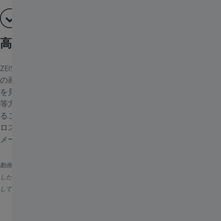
高速ボリュームイメージング
ZEISS Lattice Lightsheet 7は1秒間に3 ボリュームの極めて高速
の画像取得が可能です。高い時間分解能により、関心イベント
を見逃すことはもうありません。XYおよびZでの分解能がほぼ
等方であるので、サンプルの詳細な構造を、本来の比で観察す
ることができます。さらに高速レーザー切替えによって色のク
ロストークを最小限に抑え、最大3色をほぼ同時に使用してイ
メージングを実行します。
動画：Tomm20-mEmeraldとCalreticulin-tdTomatoを一過性にトランスフェクション
したCOS-7細胞。ERがミトコンドリアに巻き付き、ミトコンドリア分裂をアシスト
している様子がわかる。
バックグラウンドテクノロジー
Lattice Light Sheet顕微鏡の原理