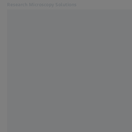
Research Microscopy Solutions
別のタブで開く
アプリケーション
LightSheet顕微鏡
製品
サービス・サポート
会社概要
お問合せ
関連するZEISSウェブサイト
医療技術
工業用測定
ZEISSグループ