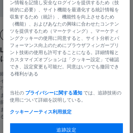
ン情報を記憶し安全なログインを提供するため（技
術的に必要）、サイト機能を最適化する統計情報を
収集するため（統計）、機能性を向上させるため
（機能）、およびあなたの興味に合わせたコンテン
ツを提供するため（マーケティング）。マーケティ
ングクッキーの使用に同意すると、サイト分析とパ
フォーマンス向上のためにブラウザフィンガープリ
Lattice Light Sheetの技術をすべての方
ント技術の使用も許可することになる。詳細情報と
に
カスタマイズオプションは「クッキー設定」で確認
でき、設定変更も可能だ。同意はいつでも撤回でき
細胞内プロセスの研究において、低ダメージかつ高分解能のラ
る権利がある
イトシートイメージングは非常に重要です。Lattice Lightsheet
7では、この高度な技術のメリットを驚くほど簡単に活用でき
当社の
プライバシーに関する通知
では、追跡技術の
ます。通常の試料調製法を変えることなく、共焦点顕微鏡で以
使用について詳細を説明している。
前から使用している試料キャリアで生体試料を観察可能です。
また、複雑な位置合わせプロセスはシステム内で自動で行われ
クッキーノーティス
利用規定
るため、ユーザーは実験に集中できます。
追跡設定