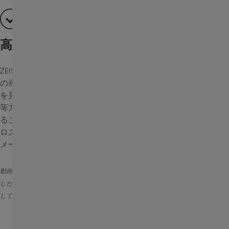
高速ボリュームイメージング
ZEISS Lattice Lightsheet 7は1秒間に3 ボリュームの極めて高速
の画像取得が可能です。高い時間分解能により、関心イベント
を見逃すことはもうありません。XYおよびZでの分解能がほぼ
等方であるので、サンプルの詳細な構造を、本来の比で観察す
ることができます。さらに高速レーザー切替えによって色のク
ロストークを最小限に抑え、最大3色をほぼ同時に使用してイ
メージングを実行します。
動画：Tomm20-mEmeraldとCalreticulin-tdTomatoを一過性にトランスフェクション
したCOS-7細胞。ERがミトコンドリアに巻き付き、ミトコンドリア分裂をアシスト
している様子がわかる。
バックグラウンドテクノロジー
Lattice Light Sheet顕微鏡の原理