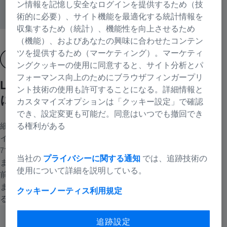
ン情報を記憶し安全なログインを提供するため（技
術的に必要）、サイト機能を最適化する統計情報を
収集するため（統計）、機能性を向上させるため
（機能）、およびあなたの興味に合わせたコンテン
ツを提供するため（マーケティング）。マーケティ
ングクッキーの使用に同意すると、サイト分析とパ
フォーマンス向上のためにブラウザフィンガープリ
Lattice Light Sheetの技術をすべての方
ント技術の使用も許可することになる。詳細情報と
に
カスタマイズオプションは「クッキー設定」で確認
でき、設定変更も可能だ。同意はいつでも撤回でき
細胞内プロセスの研究において、低ダメージかつ高分解能のラ
る権利がある
イトシートイメージングは非常に重要です。Lattice Lightsheet
7では、この高度な技術のメリットを驚くほど簡単に活用でき
当社の
プライバシーに関する通知
では、追跡技術の
ます。通常の試料調製法を変えることなく、共焦点顕微鏡で以
使用について詳細を説明している。
前から使用している試料キャリアで生体試料を観察可能です。
また、複雑な位置合わせプロセスはシステム内で自動で行われ
クッキーノーティス
利用規定
るため、ユーザーは実験に集中できます。
追跡設定