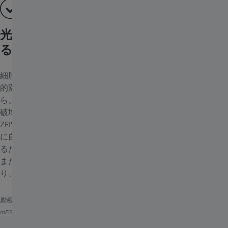
光毒性とフォトブリーチを極限まで抑え
る
細胞レベル以下の分解能で生体動態を観察し、微小構造の経時
的変化を研究したいというケースはありませんか？しかしなが
ら、従来のイメージングシステムは侵襲性が高く、観察対象を
破壊してしまうため、すぐ限界に達してしまいます。一方、
ZEISS Lattice Lightsheet 7では格子構造の光が感受性の高い試料
に自動的に適合し、フォトブリーチと光毒性を大幅に低減させ
るため、数時間でも数日間でも実験を続けることができます。
また、制御された培養環境と内蔵の自動浸液供給システムによ
り、長時間無人で実験が可能です。
動画：有糸分裂中のLLC-PK1細胞。細胞はH2B-mCherry（シアン）とα-チューブリン
mEGFP（マゼンタ）を発現。25時間かけて録画。