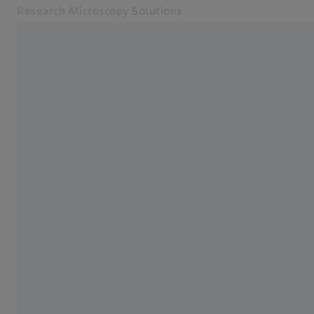
Research Microscopy Solutions
別のタブで開く
アプリケーション
LightSheet顕微鏡
製品
サービス・サポート
会社概要
お問合せ
関連するZEISSウェブサイト
医療技術
工業用測定
ZEISSグループ