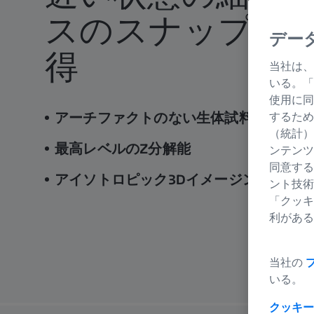
スのスナップシ
デー
得
当社は、
いる。「
使用に同
アーチファクトのない生体試料を実際の
するため
（統計）
最高レベルのZ分解能
ンテンツ
同意する
アイソトロピック3Dイメージング
ント技術
「クッキ
利がある
当社の
いる。
クッキー