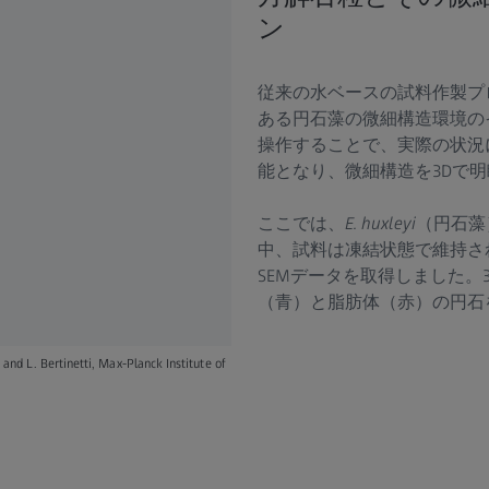
ン
従来の水ベースの試料作製プ
ある円石藻の微細構造環境のイ
操作することで、実際の状況
能となり、微細構造を3Dで
ここでは、
E. huxleyi
（円石藻
中、試料は凍結状態で維持され、Z
SEMデータを取得しました
（青）と脂肪体（赤）の円石
d L. Bertinetti, Max-Planck Institute of