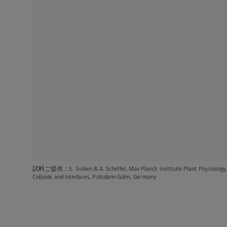
試料ご提供：S. Sviben & A. Scheffel, Max Planck Insititute Plant Physiology, an
Colloids and Interfaces, Potsdam-Golm, Germany