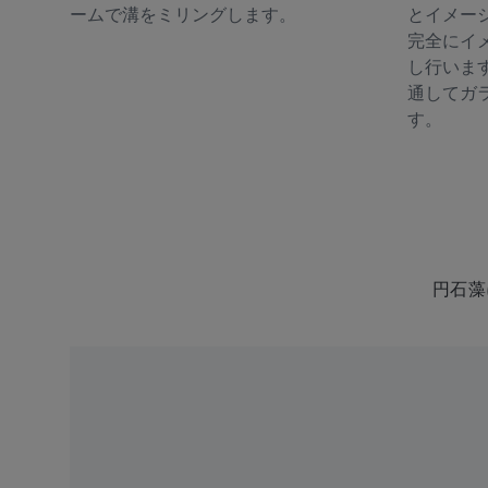
ームで溝をミリングします。
とイメー
完全にイ
し行いま
通してガ
す。
円石藻