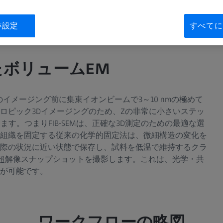
rray Tomography
Array Tomography
FIB-SEM
跡設定
すべてに
いたボリュームEM
次のイメージング前に集束イオンビームで3～10 nmの極めて
ロピック3Dイメージングのため、Zの非常に小さいステッ
す。つまりFIB-SEMは、正確な3D測定のための最適な選
組織を固定する従来の化学的固定法は、微細構造の変化を
際の状況に近い状態で保存し、試料を低温で維持するクラ
3D超解像スナップショットを撮影します。これは、光学・共
が可能です。
ワークフローの略図