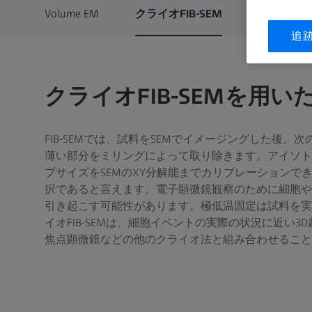
Volume EM
クライオFIB-SEM
マルチビームA
追
クライオFIB-SEMを用
FIB-SEMでは、試料をSEMでイメージングした後、
薄い部分をミリングによって取り除きます。アイソト
プサイズをSEMのXY分解能までカリブレーションできま
択であると言えます。電子顕微鏡観察のために細胞や
引き起こす可能性があります。極低温固定は試料を実
イオFIB-SEMは、細胞イベントの実際の状況に近い
焦点顕微鏡などの他のクライオ法と組み合わせること