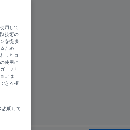
使用して
跡技術の
ンを提供
るため
わせたコ
の使用に
ガープリ
ョンは
できる権
を説明して